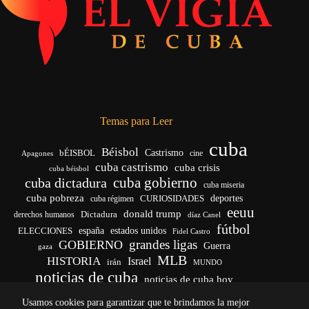
Temas para Leer
cuba
Béisbol
bÉISBOL
Castrismo
cine
Apagones
cuba castrismo
cuba crisis
cuba béisbol
cuba gobierno
cuba dictadura
cuba miseria
cuba pobreza
CURIOSIDADES
deportes
cuba régimen
eeuu
donald trump
Dictadura
derechos humanos
díaz Canel
fútbol
españa
ELECCIONES
estados unidos
Fidel Castro
grandes ligas
GOBIERNO
Guerra
gaza
MLB
HISTORIA
Israel
irán
MUNDO
noticias de cuba
noticias de cuba hoy
venezuela
real madrid
Rusia
Trump
régimen cubano
Ucrania
Usamos cookies para garantizar que te brindamos la mejor
vida
yankees