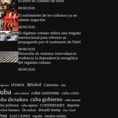
El error de cometer un error
08/08/2026
El sufrimiento de los cubanos ya no
admite negación
08/08/2026
El régimen cubano utiliza una brigada
internacional para reforzar su
propaganda por el centenario de Fidel
08/08/2026
Donación de sistemas fotovoltaicos
evidencia la dependencia energética
del régimen cubano
08/08/2026
Béisbol
bÉISBOL
Castrismo
cine
agones
cuba
cuba castrismo
cuba crisis
cuba béisbol
cuba gobierno
uba dictadura
cuba miseria
uba pobreza
deportes
cuba régimen
CURIOSIDADES
donald trump
Dictadura
rechos humanos
díaz Canel
euu
ELECCIONES
españa
estados unidos