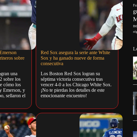
Fi
g
no
ré
L
 Emerson
Red Sox asegura la serie ante White
rineros sobre
Sox y ha ganado nueve de forma
consecutiva
ogran una
Los Boston Red Sox logran su
2 sobre los
séptima victoria consecutiva tras
re cómo los
vencer 4-0 a los Chicago White Sox.
 y Emerson, y
¡No te pierdas los detalles de este
o, sellaron el
emocionante encuentro!