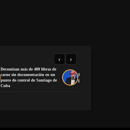
‹
›
Decomisan más de 480 libras de
carne sin documentación en un
Donald Trump: biografía del
punto de control de Santiago de
presidente de Estados Unidos
Cuba