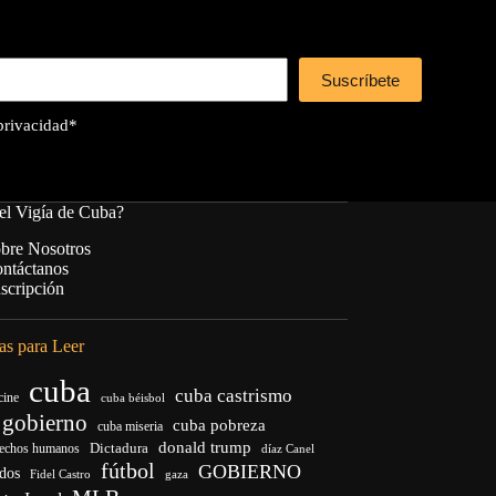
Suscríbete
 privacidad
*
el Vigía de Cuba?
bre Nosotros
ntáctanos
scripción
s para Leer
cuba
cuba castrismo
cine
cuba béisbol
 gobierno
cuba pobreza
cuba miseria
donald trump
Dictadura
rechos humanos
díaz Canel
fútbol
GOBIERNO
idos
Fidel Castro
gaza