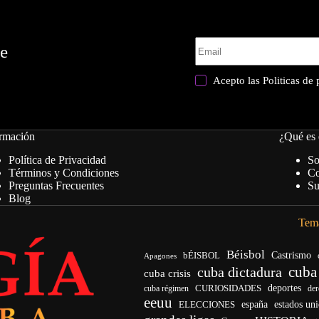
te
Acepto las
Politicas de
rmación
¿Qué es 
Política de Privacidad
So
Términos y Condiciones
Co
Preguntas Frecuentes
Su
Blog
Tema
Béisbol
bÉISBOL
Castrismo
Apagones
cuba
cuba dictadura
cuba crisis
deportes
cuba régimen
CURIOSIDADES
de
eeuu
ELECCIONES
españa
estados un