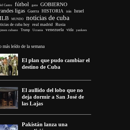
fútbol
GOBIERNO
del Castro
gaza
randes ligas
HISTORIA
Israel
Guerra
irán
noticias de cuba
MLB
MUNDO
ticias de cuba hoy
real madrid
Rusia
venezuela
vida
Trump
gimen cubano
Ucrania
yankees
o más leído de la semana