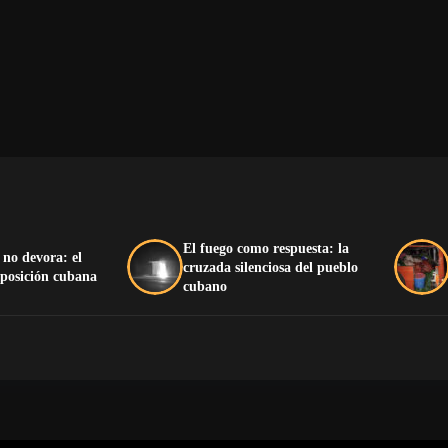
El fuego como respuesta: la
 no devora: el
cruzada silenciosa del pueblo
oposición cubana
cubano