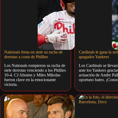
Nationals frena en siete su racha de
Cardinals le gana la ser
derrotas a costa de Phillies
apagados Yankees
Los Nationals rompieron su racha de
Los Cardinals se llevaro
siete derrotas venciendo a los Phillies
ante los Yankees gracia
10-4. CJ Abrams y Miles Mikolas
actuación de Andre Pal
fueron clave en la emocionante
oportuno bateo. ¡Conoce
victoria.