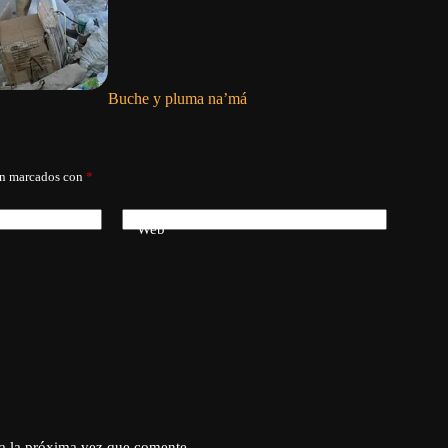
Buche y pluma na’má
Inmigració
hechos
án marcados con
*
Web
a la próxima vez que comente.