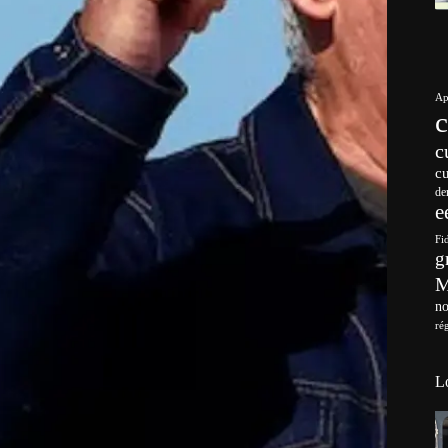
Ap
c
c
de
e
Fi
g
no
ré
L