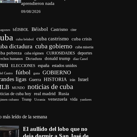
aprendieron nada
09/08/2026
Béisbol
bÉISBOL
Castrismo
cine
agones
cuba
cuba castrismo
cuba crisis
cuba béisbol
cuba gobierno
uba dictadura
cuba miseria
uba pobreza
deportes
cuba régimen
CURIOSIDADES
donald trump
Dictadura
rechos humanos
díaz Canel
euu
ELECCIONES
españa
estados unidos
fútbol
GOBIERNO
del Castro
gaza
randes ligas
HISTORIA
Israel
Guerra
irán
noticias de cuba
MLB
MUNDO
ticias de cuba hoy
real madrid
Rusia
venezuela
vida
Trump
gimen cubano
Ucrania
yankees
o más leído de la semana