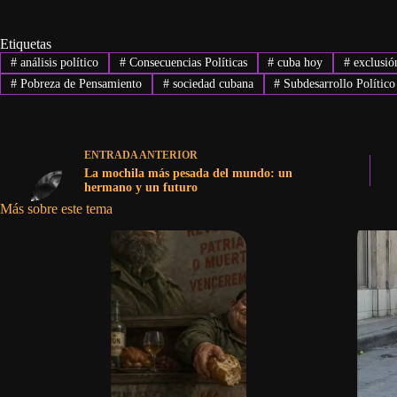
Etiquetas
#
análisis político
#
Consecuencias Políticas
#
cuba hoy
#
exclusión
#
Pobreza de Pensamiento
#
sociedad cubana
#
Subdesarrollo Político
ENTRADA
ANTERIOR
La mochila más pesada del mundo: un
hermano y un futuro
Más sobre este tema