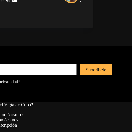
en Sudán
Guantánamo
Suscríbete
 privacidad
*
el Vigía de Cuba?
bre Nosotros
ntáctanos
scripción