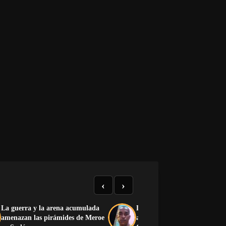
‹
›
La guerra y la arena acumulada
Detenido presunto responsabl
amenazan las pirámides de Meroe
asesinato de ganadero en