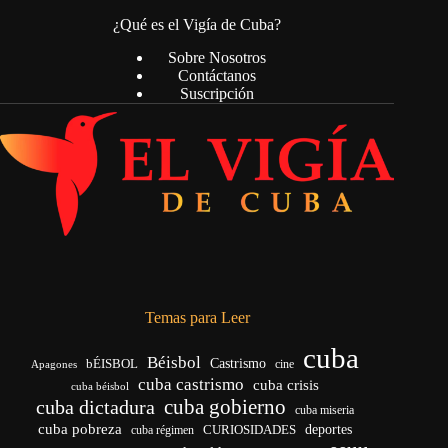
¿Qué es el Vigía de Cuba?
Sobre Nosotros
Contáctanos
Suscripción
Temas para Leer
cuba
Béisbol
bÉISBOL
Castrismo
cine
Apagones
cuba castrismo
cuba crisis
cuba béisbol
cuba gobierno
cuba dictadura
cuba miseria
cuba pobreza
deportes
cuba régimen
CURIOSIDADES