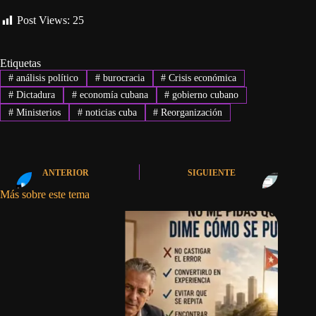
Post Views:
25
Etiquetas
#
análisis político
#
burocracia
#
Crisis económica
#
Dictadura
#
economía cubana
#
gobierno cubano
#
Ministerios
#
noticias cuba
#
Reorganización
ANTERIOR
SIGUIENTE
Más sobre este tema