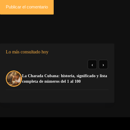
Publicar el comentario
Lo más consultado hoy
‹
›
La Charada Cubana: historia, significado y lista
Do
completa de números del 1 al 100
Es