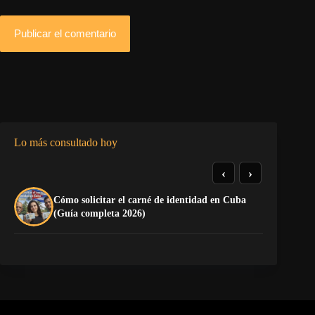
Publicar el comentario
Lo más consultado hoy
‹
›
Cómo solicitar el carné de identidad en Cuba
La
(Guía completa 2026)
co