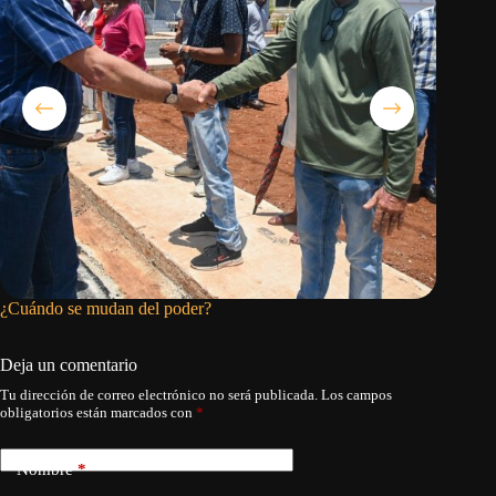
¿Cuándo se mudan del poder?
La ONU 
apagón s
Deja un comentario
Tu dirección de correo electrónico no será publicada.
Los campos
obligatorios están marcados con
*
Nombre
*