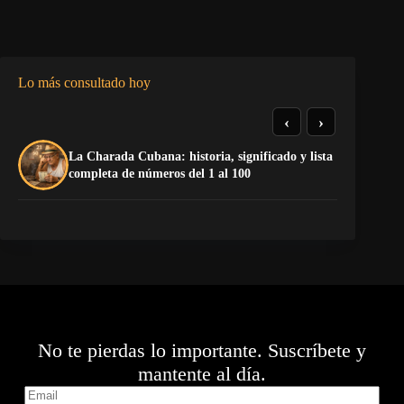
Lo más consultado hoy
‹
›
La Charada Cubana: historia, significado y lista
El
completa de números del 1 al 100
de
No te pierdas lo importante. Suscríbete y
mantente al día.