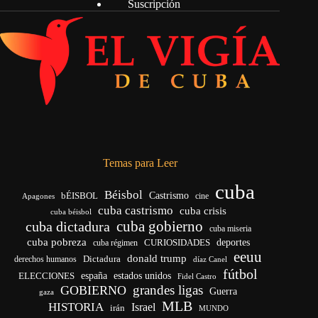
Suscripción
Temas para Leer
cuba
Béisbol
bÉISBOL
Castrismo
cine
Apagones
cuba castrismo
cuba crisis
cuba béisbol
cuba gobierno
cuba dictadura
cuba miseria
cuba pobreza
CURIOSIDADES
deportes
cuba régimen
eeuu
donald trump
Dictadura
derechos humanos
díaz Canel
fútbol
españa
ELECCIONES
estados unidos
Fidel Castro
grandes ligas
GOBIERNO
Guerra
gaza
MLB
HISTORIA
Israel
irán
MUNDO