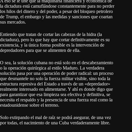
A eso se le une que la maquinaria financiera y económica de
la dictadura está camuflándose constantemente para no perder
los hilos del dinero y del poder, a pesar del bloqueo petrolero
de Trump, el embargo y las medidas y sanciones que coartan
sus mercados.
Entiendo que tratan de cortar las cabezas de la hidra (la
dictadura), pero lo que hay que cortar definitivamente es su
existencia, y la única forma posible es la intervención de
depredadores para que se alimenten de ella.
O sea, la solución cubana no está solo en el descabezamiento
o la operación quirúrgica al estilo Maduro. La verdadera
solución pasa por una operación de poder radical: un proceso
que desmantele no solo la fuerza militar visible, sino toda la
estructura represiva del Estado a través de un «depredador»
realmente interesado en alimentarse. Y ahí es donde digo que
para garantizar que esa limpieza sea efectiva y definitiva, se
necesita el respaldo y la presencia de una fuerza real como la
estadounidense sobre el terreno.
Solo extirpando el mal de raíz se podrá asegurar, de una vez
por todas, el nacimiento de una Cuba verdaderamente libre.