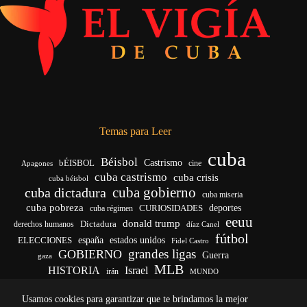
Temas para Leer
cuba
Béisbol
bÉISBOL
Castrismo
cine
Apagones
cuba castrismo
cuba crisis
cuba béisbol
cuba gobierno
cuba dictadura
cuba miseria
cuba pobreza
deportes
cuba régimen
CURIOSIDADES
eeuu
donald trump
Dictadura
derechos humanos
díaz Canel
fútbol
ELECCIONES
españa
estados unidos
Fidel Castro
grandes ligas
GOBIERNO
Guerra
gaza
MLB
HISTORIA
Israel
irán
MUNDO
noticias de cuba
noticias de cuba hoy
real madrid
Usamos cookies para garantizar que te brindamos la mejor
venezuela
Rusia
vida
Trump
régimen cubano
Ucrania
yankees