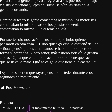
En la calle la gente empezó a regresar a sus puestos de trabajo
y a sus vieviendas y lejos del susto, se oían las risas de la
gente recordando.
Camino al teatro la gente comentaba lo mismo, los motoristas
comentaban lo mismo. Los de los puestos de venta
comentaban lo mismo. Fue el tema del día.
Por suerte solo nos sacó un susto, aunque hubo quienes
pensaron en otra cosa… Hubo quien-(y esto lo escuché de una
señora- pensó que los americanos se habían tirado, pero de
forma subterránea. Y otro señor, más risueño todavía le gritaba
a otro: “Ojalá que el temblor sacuda todo lo tiene que sacudir,
que se lleve lo malo. Qué se caiga lo que tiene que caerse…”
Déjenme saber en qué rayos pensaron ustedes durante esos
segundos de movimiento…
Post Views:
29
Etiquetas
#
ANÉCDOTAS
#
movimiento telúrico
#
noticias