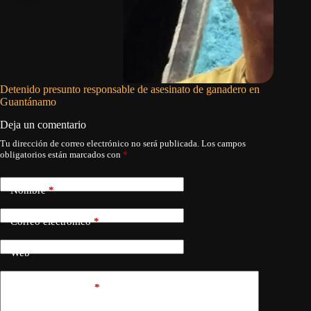
Detenido presunto responsable de asesinato de ganadero en
Cuando u
Guantánamo
Deja un comentario
Tu dirección de correo electrónico no será publicada.
Los campos
obligatorios están marcados con
*
Nombre
*
Correo electrónico
*
Web
Añadir comentario
*