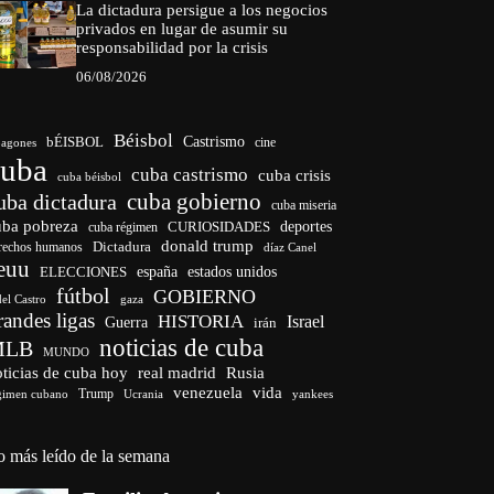
La dictadura persigue a los negocios
privados en lugar de asumir su
responsabilidad por la crisis
06/08/2026
Béisbol
bÉISBOL
Castrismo
cine
agones
cuba
cuba castrismo
cuba crisis
cuba béisbol
cuba gobierno
uba dictadura
cuba miseria
uba pobreza
CURIOSIDADES
deportes
cuba régimen
donald trump
Dictadura
rechos humanos
díaz Canel
euu
españa
ELECCIONES
estados unidos
fútbol
GOBIERNO
del Castro
gaza
randes ligas
HISTORIA
Israel
Guerra
irán
noticias de cuba
MLB
MUNDO
ticias de cuba hoy
real madrid
Rusia
venezuela
vida
Trump
gimen cubano
Ucrania
yankees
o más leído de la semana