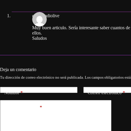
cubanradiolive
Muy buen articulo. Sería interesante saber cuantos de
ellos.
Saludos
Deja un comentario
Tu dirección de correo electrónico no será publicada.
Los campos obligatorios est
Nombre
*
Correo electrónico
*
Añadir comentario
*