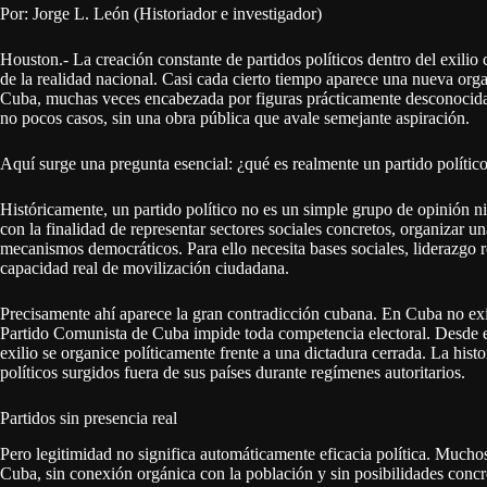
Por: Jorge L. León (Historiador e investigador)
Houston.- La creación constante de partidos políticos dentro del exili
de la realidad nacional. Casi cada cierto tiempo aparece una nueva org
Cuba, muchas veces encabezada por figuras prácticamente desconocidas, s
no pocos casos, sin una obra pública que avale semejante aspiración.
Aquí surge una pregunta esencial: ¿qué es realmente un partido polític
Históricamente, un partido político no es un simple grupo de opinión ni
con la finalidad de representar sectores sociales concretos, organizar u
mecanismos democráticos. Para ello necesita bases sociales, liderazgo r
capacidad real de movilización ciudadana.
Precisamente ahí aparece la gran contradicción cubana. En Cuba no exis
Partido Comunista de Cuba impide toda competencia electoral. Desde el 
exilio se organice políticamente frente a una dictadura cerrada. La hi
políticos surgidos fuera de sus países durante regímenes autoritarios.
Partidos sin presencia real
Pero legitimidad no significa automáticamente eficacia política. Muchos
Cuba, sin conexión orgánica con la población y sin posibilidades concre