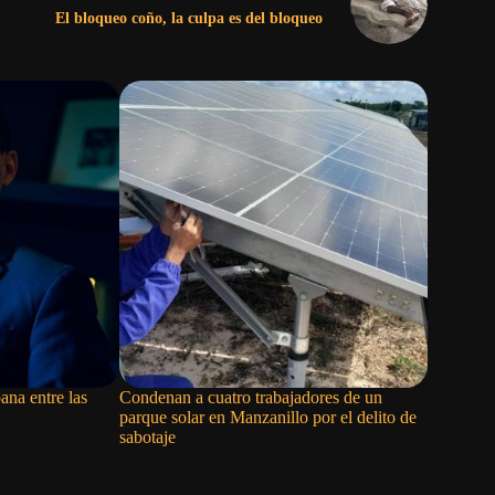
El bloqueo coño, la culpa es del bloqueo
ana entre las
Condenan a cuatro trabajadores de un
La remer
parque solar en Manzanillo por el delito de
abandona 
sabotaje
Centroame