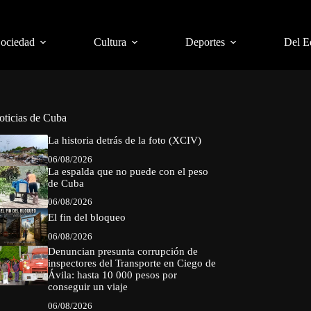
Sociedad
Cultura
Deportes
Del E
oticias de Cuba
La historia detrás de la foto (XCIV)
06/08/2026
La espalda que no puede con el peso
de Cuba
06/08/2026
El fin del bloqueo
06/08/2026
Denuncian presunta corrupción de
inspectores del Transporte en Ciego de
Ávila: hasta 10 000 pesos por
conseguir un viaje
06/08/2026