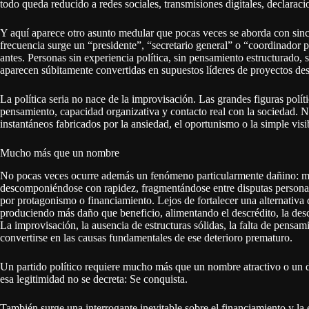
todo queda reducido a redes sociales, transmisiones digitales, declarac
Y aquí aparece otro asunto medular que pocas veces se aborda con sinc
frecuencia surge un “presidente”, “secretario general” o “coordinador p
antes. Personas sin experiencia política, sin pensamiento estructurado, 
aparecen súbitamente convertidas en supuestos líderes de proyectos de
La política seria no nace de la improvisación. Las grandes figuras políti
pensamiento, capacidad organizativa y contacto real con la sociedad. N
instantáneos fabricados por la ansiedad, el oportunismo o la simple visi
Mucho más que un nombre
No pocas veces ocurre además un fenómeno particularmente dañino: muc
descomponiéndose con rapidez, fragmentándose entre disputas personales
por protagonismo o financiamiento. Lejos de fortalecer una alternativa 
produciendo más daño que beneficio, alimentando el descrédito, la desc
La improvisación, la ausencia de estructuras sólidas, la falta de pensam
convertirse en las causas fundamentales de ese deterioro prematuro.
Un partido político requiere mucho más que un nombre atractivo o un d
esa legitimidad no se decreta: Se conquista.
También surge una interrogante inevitable sobre el financiamiento y la