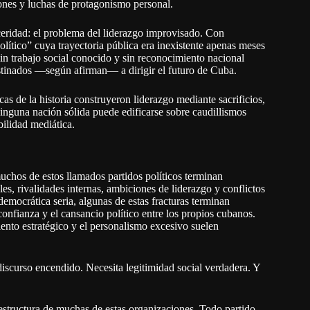
iones y luchas de protagonismo personal.
eridad: el problema del liderazgo improvisado. Con
olítico” cuya trayectoria pública era inexistente apenas meses
sin trabajo social conocido y sin reconocimiento nacional
stinados —según afirman— a dirigir el futuro de Cuba.
cas de la historia construyeron liderazgo mediante sacrificios,
inguna nación sólida puede edificarse sobre caudillismos
bilidad mediática.
hos de estos llamados partidos políticos terminan
, rivalidades internas, ambiciones de liderazgo y conflictos
democrática seria, algunas de estas fracturas terminan
onfianza y el cansancio político entre los propios cubanos.
iento estratégico y el personalismo excesivo suelen
iscurso encendido. Necesita legitimidad social verdadera. Y
 estructura de muchas de estas organizaciones. Todo partido