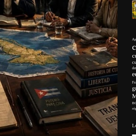
Ap
c
c
de
e
Fi
g
no
ré
L