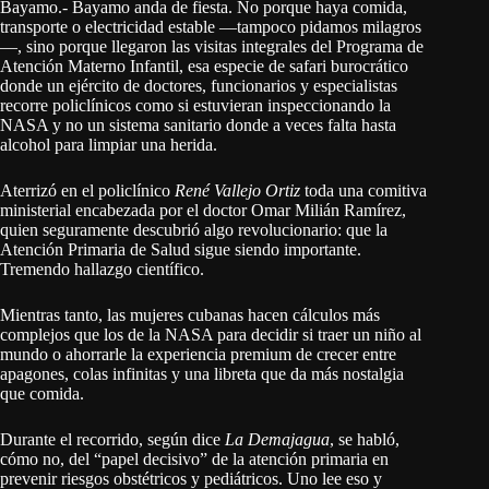
Bayamo.- Bayamo anda de fiesta. No porque haya comida,
transporte o electricidad estable —tampoco pidamos milagros
—, sino porque llegaron las visitas integrales del Programa de
Atención Materno Infantil, esa especie de safari burocrático
donde un ejército de doctores, funcionarios y especialistas
recorre policlínicos como si estuvieran inspeccionando la
NASA y no un sistema sanitario donde a veces falta hasta
alcohol para limpiar una herida.
Aterrizó en el policlínico
René Vallejo Ortiz
toda una comitiva
ministerial encabezada por el doctor Omar Milián Ramírez,
quien seguramente descubrió algo revolucionario: que la
Atención Primaria de Salud sigue siendo importante.
Tremendo hallazgo científico.
Mientras tanto, las mujeres cubanas hacen cálculos más
complejos que los de la NASA para decidir si traer un niño al
mundo o ahorrarle la experiencia premium de crecer entre
apagones, colas infinitas y una libreta que da más nostalgia
que comida.
Durante el recorrido, según dice
La Demajagua
, se habló,
cómo no, del “papel decisivo” de la atención primaria en
prevenir riesgos obstétricos y pediátricos. Uno lee eso y