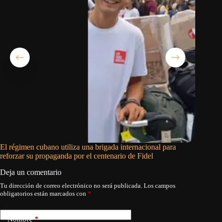
El régimen cubano utiliza una brigada internacional para
Decomisa
reforzar su propaganda por el centenario de Fidel
un punto
Deja un comentario
Tu dirección de correo electrónico no será publicada.
Los campos
obligatorios están marcados con
*
Nombre
*