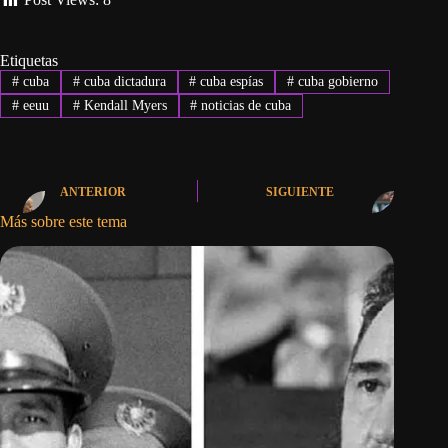
Etiquetas
#
cuba
#
cuba dictadura
#
cuba espías
#
cuba gobierno
#
eeuu
#
Kendall Myers
#
noticias de cuba
ANTERIOR
SIGUIENTE
Más sobre este tema