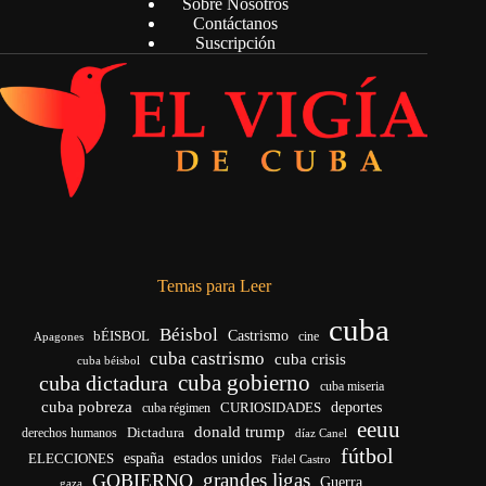
Sobre Nosotros
Contáctanos
Suscripción
Temas para Leer
cuba
Béisbol
bÉISBOL
Castrismo
cine
Apagones
cuba castrismo
cuba crisis
cuba béisbol
cuba gobierno
cuba dictadura
cuba miseria
cuba pobreza
CURIOSIDADES
deportes
cuba régimen
eeuu
donald trump
Dictadura
derechos humanos
díaz Canel
fútbol
españa
ELECCIONES
estados unidos
Fidel Castro
grandes ligas
GOBIERNO
Guerra
gaza