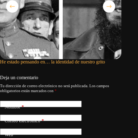
He estado pensando en… la identidad de nuestro grito
Mario Pe
Deja un comentario
Tu dirección de correo electrónico no será publicada.
Los campos
obligatorios están marcados con
*
Nombre
*
Correo electrónico
*
Web