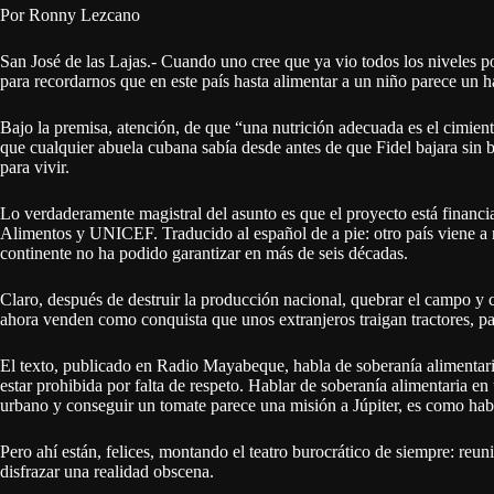
Por Ronny Lezcano
San José de las Lajas.- Cuando uno cree que ya vio todos los niveles p
para recordarnos que en este país hasta alimentar a un niño parece un ha
Bajo la premisa, atención, de que “una nutrición adecuada es el cimien
que cualquier abuela cubana sabía desde antes de que Fidel bajara sin b
para vivir.
Lo verdaderamente magistral del asunto es que el proyecto está finan
Alimentos y UNICEF. Traducido al español de a pie: otro país viene a r
continente no ha podido garantizar en más de seis décadas.
Claro, después de destruir la producción nacional, quebrar el campo y c
ahora venden como conquista que unos extranjeros traigan tractores, pan
El texto, publicado en Radio Mayabeque, habla de soberanía alimentar
estar prohibida por falta de respeto. Hablar de soberanía alimentaria en 
urbano y conseguir un tomate parece una misión a Júpiter, es como hab
Pero ahí están, felices, montando el teatro burocrático de siempre: reu
disfrazar una realidad obscena.