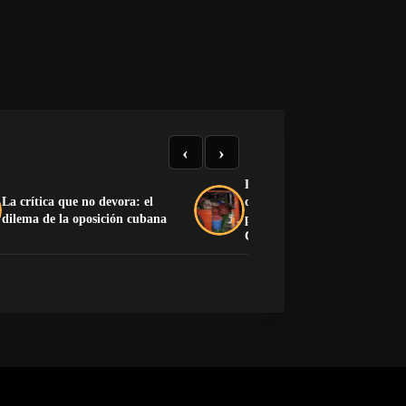
‹
›
Decomisan más de 480 libras
La crítica que no devora: el
carne sin documentación en 
dilema de la oposición cubana
punto de control de Santiago
Cuba