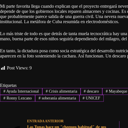
Mi parte favorita llega cuando explican que el proyecto entregará nevera
depende de que los gobiernos locales reparen almacenes y cocinas. Es d
que probablemente parece salida de una guerra civil. Una nevera nuev
institucional. La metáfora de Cuba resumida en electrodomésticos.
Lo más triste de todo es que detrás de tanta muela tecnocrática hay u
mano, buena parte de esos niños seguiría dependiendo del milagro, del
En tanto, la dictadura posa como socia estratégica del desarrollo nutric
aparecen en la foto sosteniendo la cuchara. Así funcionan. Un descaro
Post Views:
9
Etiquetas
#
Ayuda Internacional
#
Crisis alimentaria
#
descaro
#
Mayabeque
#
Ronny Lezcano
#
soberanía alimentaria
#
UNICEF
ENTRADA
ANTERIOR
Las Tunas hace un "chequeo habitual" de sus