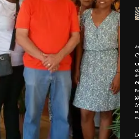
Ap
c
c
de
e
Fi
g
no
ré
L