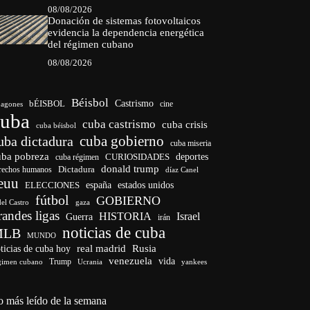
08/08/2026
Donación de sistemas fotovoltaicos
evidencia la dependencia energética
del régimen cubano
08/08/2026
Béisbol
bÉISBOL
Castrismo
cine
agones
cuba
cuba castrismo
cuba crisis
cuba béisbol
cuba gobierno
uba dictadura
cuba miseria
uba pobreza
deportes
cuba régimen
CURIOSIDADES
donald trump
Dictadura
rechos humanos
díaz Canel
euu
ELECCIONES
españa
estados unidos
fútbol
GOBIERNO
del Castro
gaza
randes ligas
HISTORIA
Israel
Guerra
irán
noticias de cuba
MLB
MUNDO
ticias de cuba hoy
real madrid
Rusia
venezuela
vida
Trump
gimen cubano
Ucrania
yankees
o más leído de la semana