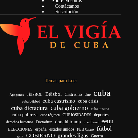
Sobre Nosotros
Contáctanos
Suscripción
Temas para Leer
cuba
Béisbol
bÉISBOL
Castrismo
cine
Apagones
cuba castrismo
cuba crisis
cuba béisbol
cuba gobierno
cuba dictadura
cuba miseria
cuba pobreza
CURIOSIDADES
deportes
cuba régimen
eeuu
donald trump
Dictadura
derechos humanos
díaz Canel
fútbol
españa
ELECCIONES
estados unidos
Fidel Castro
grandes ligas
GOBIERNO
Guerra
gaza