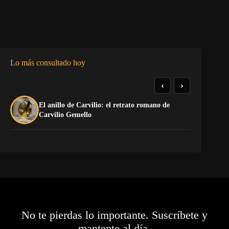
Lo más consultado hoy
‹
›
El anillo de Carvilio: el retrato romano de
La
Carvilio Gemello
No te pierdas lo importante. Suscríbete y
mantente al día.