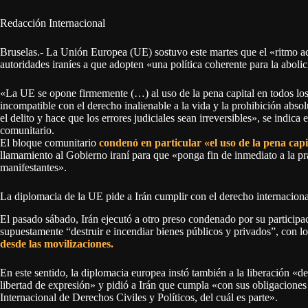
Redacción Internacional
Bruselas.- La Unión Europea (UE) sostuvo este martes que el «ritmo act
autoridades iraníes a que adopten «una política coherente para la abolic
«La UE se opone firmemente (…) al uso de la pena capital en todos los
incompatible con el derecho inalienable a la vida y la prohibición abs
el delito y hace que los errores judiciales sean irreversibles», se indi
comunitario.
El bloque comunitario
condenó en particular «el uso de la pena capi
llamamiento al Gobierno iraní para que «ponga fin de inmediato a la pr
manifestantes».
La diplomacia de la UE pide a Irán cumplir con el derecho internaciona
El pasado sábado, Irán ejecutó a otro preso condenado por su participa
supuestamente “destruir e incendiar bienes públicos y privados”, con lo
desde las movilizaciones.
En este sentido, la diplomacia europea instó también a la liberación «de
libertad de expresión» y pidió a Irán que cumpla «con sus obligaciones 
Internacional de Derechos Civiles y Políticos, del cuál es parte».