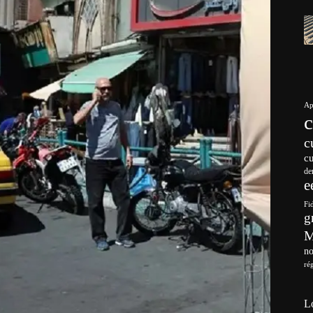
Ap
c
c
de
e
Fi
g
no
ré
L