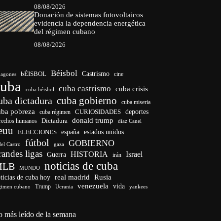
08/08/2026
Donación de sistemas fotovoltaicos
evidencia la dependencia energética
del régimen cubano
08/08/2026
Béisbol
bÉISBOL
Castrismo
cine
agones
cuba
cuba castrismo
cuba crisis
cuba béisbol
cuba gobierno
uba dictadura
cuba miseria
uba pobreza
deportes
cuba régimen
CURIOSIDADES
donald trump
Dictadura
rechos humanos
díaz Canel
euu
ELECCIONES
españa
estados unidos
fútbol
GOBIERNO
del Castro
gaza
randes ligas
HISTORIA
Israel
Guerra
irán
noticias de cuba
MLB
MUNDO
ticias de cuba hoy
real madrid
Rusia
venezuela
vida
Trump
gimen cubano
Ucrania
yankees
o más leído de la semana