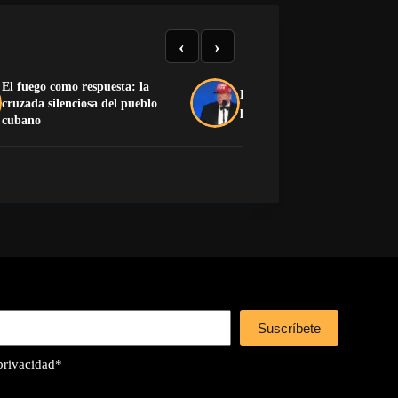
‹
›
El fuego como respuesta: la
Donald Trump: biografía del
cruzada silenciosa del pueblo
presidente de Estados Unidos
cubano
Suscríbete
 privacidad
*