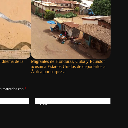
l dilema de la
Migrantes de Honduras, Cuba y Ecuador
La Casa B
acusan a Estados Unidos de deportarlos a
Trump y P
África por sorpresa
municione
án marcados con
*
Web