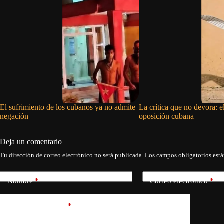
El sufrimiento de los cubanos ya no admite
La crítica que no devora: e
negación
oposición cubana
Deja un comentario
Tu dirección de correo electrónico no será publicada.
Los campos obligatorios est
Nombre
*
Correo electrónico
*
Añadir comentario
*