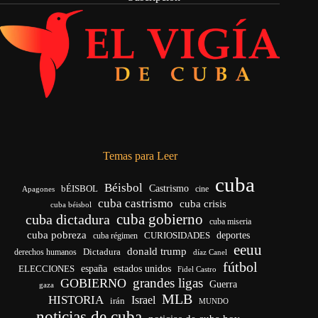
Temas para Leer
cuba
Béisbol
bÉISBOL
Castrismo
cine
Apagones
cuba castrismo
cuba crisis
cuba béisbol
cuba gobierno
cuba dictadura
cuba miseria
cuba pobreza
CURIOSIDADES
deportes
cuba régimen
eeuu
donald trump
Dictadura
derechos humanos
díaz Canel
fútbol
españa
ELECCIONES
estados unidos
Fidel Castro
grandes ligas
GOBIERNO
Guerra
gaza
MLB
HISTORIA
Israel
irán
MUNDO
noticias de cuba