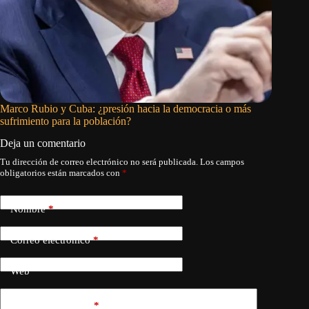
Marco Rubio y Cuba: ¿presión hacia la democracia o más
La críti
sufrimiento para la población?
Deja un comentario
Tu dirección de correo electrónico no será publicada.
Los campos
obligatorios están marcados con
*
Nombre
*
Correo electrónico
*
Web
Añadir comentario
*