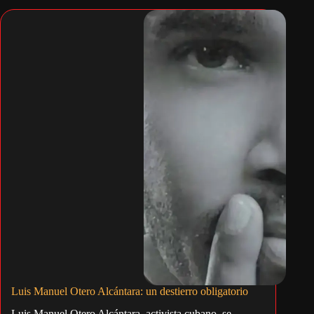
Luis Manuel Otero Alcántara: un destierro obligatorio
Luis Manuel Otero Alcántara, activista cubano, se