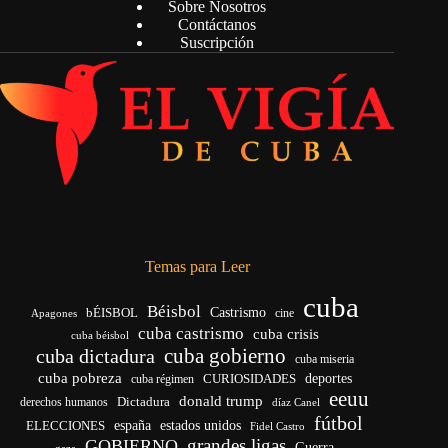
Sobre Nosotros
Contáctanos
Suscripción
Temas para Leer
cuba
Béisbol
bÉISBOL
Castrismo
cine
Apagones
cuba castrismo
cuba crisis
cuba béisbol
cuba gobierno
cuba dictadura
cuba miseria
cuba pobreza
deportes
cuba régimen
CURIOSIDADES
eeuu
donald trump
Dictadura
derechos humanos
díaz Canel
fútbol
ELECCIONES
españa
estados unidos
Fidel Castro
grandes ligas
GOBIERNO
Guerra