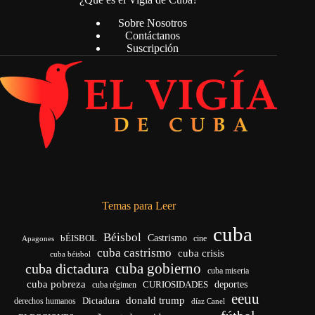
Sobre Nosotros
Contáctanos
Suscripción
Temas para Leer
cuba
Béisbol
bÉISBOL
Castrismo
cine
Apagones
cuba castrismo
cuba crisis
cuba béisbol
cuba gobierno
cuba dictadura
cuba miseria
cuba pobreza
deportes
cuba régimen
CURIOSIDADES
eeuu
donald trump
Dictadura
derechos humanos
díaz Canel