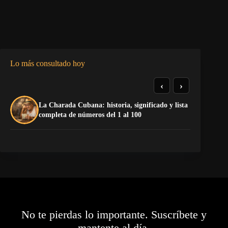
Lo más consultado hoy
‹
›
La Charada Cubana: historia, significado y lista
El
completa de números del 1 al 100
de
No te pierdas lo importante. Suscríbete y
mantente al día.