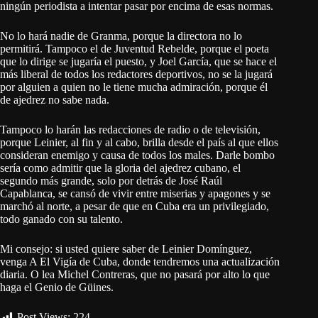
ningún periodista a intentar pasar por encima de esas normas.
No lo hará nadie de Granma, porque la directora no lo
permitirá. Tampoco el de Juventud Rebelde, porque el poeta
que lo dirige se jugaría el puesto, y Joel García, que se hace el
más liberal de todos los redactores deportivos, no se la jugará
por alguien a quien no le tiene mucha admiración, porque él
de ajedrez no sabe nada.
Tampoco lo harán las redacciones de radio o de televisión,
porque Leinier, al fin y al cabo, brilla desde el país al que ellos
consideran enemigo y causa de todos los males. Darle bombo
sería como admitir que la gloria del ajedrez cubano, el
segundo más grande, solo por detrás de José Raúl
Capablanca, se cansó de vivir entre miserias y apagones y se
marchó al norte, a pesar de que en Cuba era un privilegiado,
todo ganado con su talento.
Mi consejo: si usted quiere saber de Leinier Domínguez,
venga A El Vigía de Cuba, donde tendremos una actualización
diaria. O lea Michel Contreras, que no pasará por alto lo que
haga el Genio de Güines.
Post Views:
224