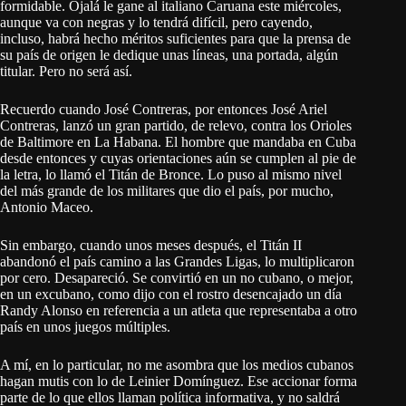
formidable. Ojalá le gane al italiano Caruana este miércoles,
aunque va con negras y lo tendrá difícil, pero cayendo,
incluso, habrá hecho méritos suficientes para que la prensa de
su país de origen le dedique unas líneas, una portada, algún
titular. Pero no será así.
Recuerdo cuando José Contreras, por entonces José Ariel
Contreras, lanzó un gran partido, de relevo, contra los Orioles
de Baltimore en La Habana. El hombre que mandaba en Cuba
desde entonces y cuyas orientaciones aún se cumplen al pie de
la letra, lo llamó el Titán de Bronce. Lo puso al mismo nivel
del más grande de los militares que dio el país, por mucho,
Antonio Maceo.
Sin embargo, cuando unos meses después, el Titán II
abandonó el país camino a las Grandes Ligas, lo multiplicaron
por cero. Desapareció. Se convirtió en un no cubano, o mejor,
en un excubano, como dijo con el rostro desencajado un día
Randy Alonso en referencia a un atleta que representaba a otro
país en unos juegos múltiples.
A mí, en lo particular, no me asombra que los medios cubanos
hagan mutis con lo de Leinier Domínguez. Ese accionar forma
parte de lo que ellos llaman política informativa, y no saldrá