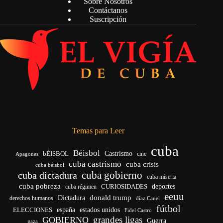
Sobre Nosotros
Contáctanos
Suscripción
Temas para Leer
cuba
Béisbol
bÉISBOL
Castrismo
cine
Apagones
cuba castrismo
cuba crisis
cuba béisbol
cuba gobierno
cuba dictadura
cuba miseria
cuba pobreza
CURIOSIDADES
deportes
cuba régimen
eeuu
donald trump
Dictadura
derechos humanos
díaz Canel
fútbol
españa
ELECCIONES
estados unidos
Fidel Castro
grandes ligas
GOBIERNO
Guerra
gaza