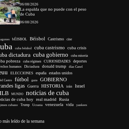
06/08/2026
La espalda que no puede con el peso
de Cuba
06/08/2026
Béisbol
bÉISBOL
Castrismo
cine
agones
cuba
cuba castrismo
cuba crisis
cuba béisbol
cuba gobierno
uba dictadura
cuba miseria
uba pobreza
CURIOSIDADES
deportes
cuba régimen
donald trump
Dictadura
rechos humanos
díaz Canel
euu
españa
ELECCIONES
estados unidos
fútbol
GOBIERNO
del Castro
gaza
randes ligas
HISTORIA
Israel
Guerra
irán
noticias de cuba
MLB
MUNDO
ticias de cuba hoy
real madrid
Rusia
venezuela
vida
Trump
gimen cubano
Ucrania
yankees
o más leído de la semana