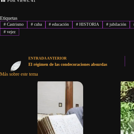
Post Views:
41
Etiquetas
#
Castrismo
#
cuba
#
educación
#
HISTORIA
#
jubilación
#
vejez
ENTRADA
ANTERIOR
El régimen de las condecoraciones absurdas
Más sobre este tema