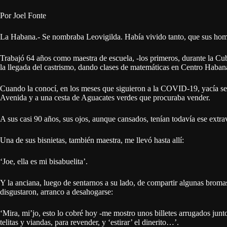
Por Joel Fonte
La Habana.- Se nombraba Leovigilda. Había vivido tanto, que sus hom
Trabajó 64 años como maestra de escuela, -los primeros, durante la Cu
la llegada del castrismo, dando clases de matemáticas en Centro Haban
Cuando la conocí, en los meses que siguieron a la COVID-19, yacía senta
Avenida y a una cesta de Aguacates verdes que procuraba vender.
A sus casi 90 años, sus ojos, aunque cansados, tenían todavía ese extrav
Una de sus bisnietas, también maestra, me llevó hasta allí:
‘Joe, ella es mi bisabuelita’.
Y la anciana, luego de sentarnos a su lado, de compartir algunas bromas,
disgustaron, arranco a desahogarse:
‘Mira, mi’jo, esto lo cobré hoy -me mostro unos billetes arrugados junto
telitas y viandas, para revender, y ‘estirar’ el dinerito…’.