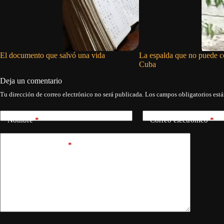
El documento que salvó una vida
La espalda que no puede c
Cuba
Deja un comentario
Tu dirección de correo electrónico no será publicada.
Los campos obligatorios est
Nombre
*
Correo electrónico
*
Añadir comentario
*