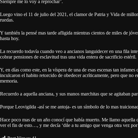
Siempre me lo voy a reprochar’.
Luego vino el 11 de julio del 2021, el clamor de Patria y Vida de millo
ruedas.
Y también la pensé mas tarde afligida mientras cientos de miles de jóv
hasta hoy.
La recuerdo todavía cuando veo a ancianos languidecer en una fila inte
cobrar pensiones de esclavitud tras una vida entera de sacrificio estéril.
Y, en días como este, en la víspera de una de esas escenas tan infames
inculcaron el habito retorcido de obedecer acríticamente, pero que no e
memoria.
Recuerdo a aquella anciana, y sus manos marchitas que se agitaban p
Porque Leovigilda -así se me antoja- es un símbolo de lo mas traiciona
Hace poco mas de un año conocí que había muerto. Me llamo aquella de
ver el fin de esto…, y me decía ‘dile a tu amigo que venga otra vez p