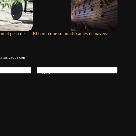
on el peso de
El barco que se hundió antes de navegar
La mano 
án marcados con
*
Web