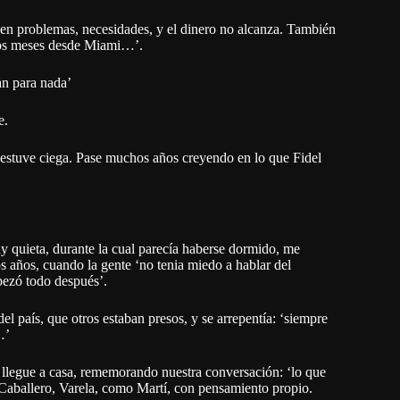
nen problemas, necesidades, y el dinero no alcanza. También
 los meses desde Miami…’.
an para nada’
e.
o estuve ciega. Pase muchos años creyendo en lo que Fidel
 quieta, durante la cual parecía haberse dormido, me
s años, cuando la gente ‘no tenia miedo a hablar del
pezó todo después’.
 país, que otros estaban presos, y se arrepentía: ‘siempre
…’
 llegue a casa, rememorando nuestra conversación: ‘lo que
Caballero, Varela, como Martí, con pensamiento propio.