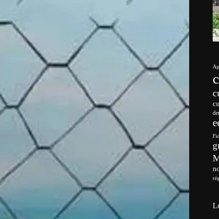
Ap
c
c
de
e
Fi
g
no
ré
L