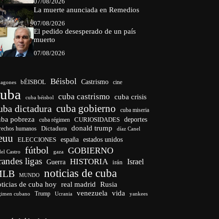
07/08/2026
La muerte anunciada en Remedios
07/08/2026
El pedido desesperado de un país
muerto
07/08/2026
Béisbol
bÉISBOL
Castrismo
cine
agones
cuba
cuba castrismo
cuba crisis
cuba béisbol
cuba gobierno
uba dictadura
cuba miseria
uba pobreza
CURIOSIDADES
deportes
cuba régimen
donald trump
Dictadura
rechos humanos
díaz Canel
euu
españa
ELECCIONES
estados unidos
fútbol
GOBIERNO
del Castro
gaza
randes ligas
HISTORIA
Israel
Guerra
irán
noticias de cuba
MLB
MUNDO
ticias de cuba hoy
real madrid
Rusia
venezuela
vida
Trump
gimen cubano
Ucrania
yankees