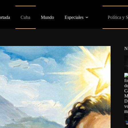
ortada
Cuba
Mundo
Especiales
Política y 
N