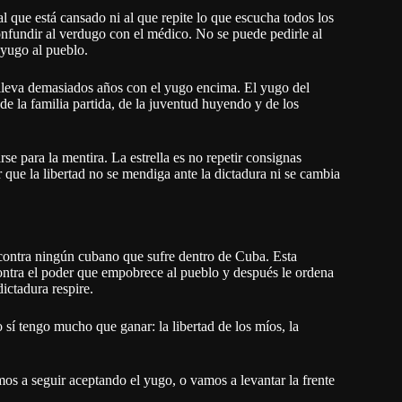
l que está cansado ni al que repite lo que escucha todos los
onfundir al verdugo con el médico. No se puede pedirle al
 yugo al pueblo.
a lleva demasiados años con el yugo encima. El yugo del
, de la familia partida, de la juventud huyendo y de los
rse para la mentira. La estrella es no repetir consignas
r que la libertad no se mendiga ante la dictadura ni se cambia
i contra ningún cubano que sufre dentro de Cuba. Esta
ontra el poder que empobrece al pueblo y después le ordena
dictadura respire.
sí tengo mucho que ganar: la libertad de los míos, la
mos a seguir aceptando el yugo, o vamos a levantar la frente