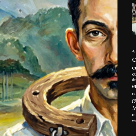
Ap
c
c
de
e
Fi
g
no
ré