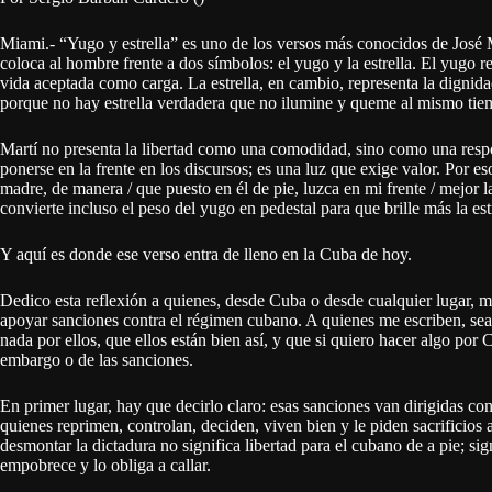
Miami.- “Yugo y estrella” es uno de los versos más conocidos de José M
coloca al hombre frente a dos símbolos: el yugo y la estrella. El yugo re
vida aceptada como carga. La estrella, en cambio, representa la dignidad,
porque no hay estrella verdadera que no ilumine y queme al mismo tie
Martí no presenta la libertad como una comodidad, sino como una respon
ponerse en la frente en los discursos; es una luz que exige valor. Por e
madre, de manera / que puesto en él de pie, luzca en mi frente / mejor l
convierte incluso el peso del yugo en pedestal para que brille más la estr
Y aquí es donde ese verso entra de lleno en la Cuba de hoy.
Dedico esta reflexión a quienes, desde Cuba o desde cualquier lugar, 
apoyar sanciones contra el régimen cubano. A quienes me escriben, sea
nada por ellos, que ellos están bien así, y que si quiero hacer algo p
embargo o de las sanciones.
En primer lugar, hay que decirlo claro: esas sanciones van dirigidas con
quienes reprimen, controlan, deciden, viven bien y le piden sacrificios 
desmontar la dictadura no significa libertad para el cubano de a pie; sig
empobrece y lo obliga a callar.