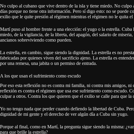
No culpo al cubano que vive dentro de la isla y tiene miedo. No culpo a
días porque no tiene otra información. Pero sí digo esto: no se puede c
exilio que le quite presión al régimen mientras el régimen no le quita el
Martí puso al hombre frente a una elección: el yugo o la estrella. Cub
miedo, de la vigilancia, de la libreta, del apagón, del salario de miseria
ancianos sobreviviendo como pueden.
La estrella, en cambio, sigue siendo la dignidad. La estrella es no presta
fabricadas por quienes viven del sacrificio ajeno. La estrella es entende
por una remesa, una jabita o un permiso de entrada.
A los que usan el sufrimiento como escudo
Por eso esta reflexión no es contra mi familia, ni contra mis amigos, n
reflexión es contra el régimen que usa ese sufrimiento como escudo. C
culpar a otros. Contra los que quieren que el exilio se calle para que la 
Yo no tengo nada que perder cuando defiendo la libertad de Cuba. Pero 
dignidad de mi gente y el derecho de ver algún día a Cuba sin yugo.
Porque al final, como en Martí, la pregunta sigue siendo la misma: ¿va
para que brille la estrella?