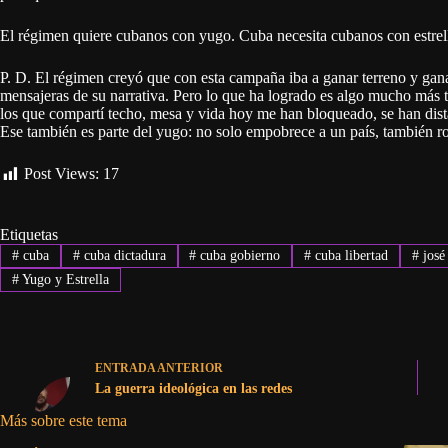
El régimen quiere cubanos con yugo. Cuba necesita cubanos con estrel
P. D. El régimen creyó que con esta campaña iba a ganar terreno y gan
mensajeras de su narrativa. Pero lo que ha logrado es algo mucho más tr
los que compartí techo, mesa y vida hoy me han bloqueado, se han dist
Ese también es parte del yugo: no solo empobrece a un país, también r
Post Views:
17
Etiquetas
#
cuba
#
cuba dictadura
#
cuba gobierno
#
cuba libertad
#
josé
#
Yugo y Estrella
ENTRADA
ANTERIOR
La guerra ideológica en las redes
Más sobre este tema