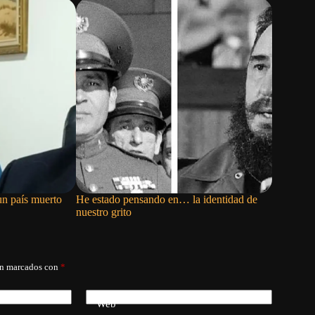
un país muerto
He estado pensando en… la identidad de
Mario Pen
nuestro grito
noticias y
án marcados con
*
Web