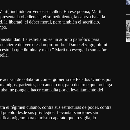
artí, incluido en Versos sencillos. En ese poema, Martí
presenta la obediencia, el sometimiento, la cabeza baja, la
 la libertad, el deber moral, pero también el sacrificio,
mpo.
sabilidad. La estrella no es un adorno patriótico para
so el cierre del verso es tan profundo: “Dame el yugo, oh mi
a estrella que ilumina y mata.” Martí no escoge la sumisión;
ella.
me acusan de colaborar con el gobierno de Estados Unidos por
n amigos, parientes, cercanos o no, para decirme que no haga
or Cuba me ponga a hacer campaña por el levantamiento del
tra el régimen cubano, contra sus estructuras de poder, contra
al pueblo desde sus privilegios. Levantar sanciones sin
nifica oxígeno para el mismo aparato que lo vigila, lo