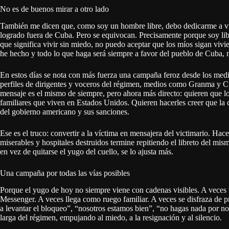
No es de buenos mirar a otro lado
También me dicen que, como soy un hombre libre, debo dedicarme a vivir
logrado fuera de Cuba. Pero se equivocan. Precisamente porque soy lib
que significa vivir sin miedo, no puedo aceptar que los míos sigan vivie
he hecho y todo lo que haga será siempre a favor del pueblo de Cuba, 
En estos días se nota con más fuerza una campaña feroz desde los medios
perfiles de dirigentes y voceros del régimen, medios como Granma y C
mensaje es el mismo de siempre, pero ahora más directo: quieren que l
familiares que viven en Estados Unidos. Quieren hacerles creer que la c
del gobierno americano y sus sanciones.
Ese es el truco: convertir a la víctima en mensajera del victimario. Hac
miserables y hospitales destruidos termine repitiendo el libreto del mis
en vez de quitarse el yugo del cuello, se lo ajusta más.
Una campaña por todas las vías posibles
Porque el yugo de hoy no siempre viene con cadenas visibles. A vece
Messenger. A veces llega como ruego familiar. A veces se disfraza de 
a levantar el bloqueo”, “nosotros estamos bien”, “no hagas nada por no
larga del régimen, empujando al miedo, a la resignación y al silencio.