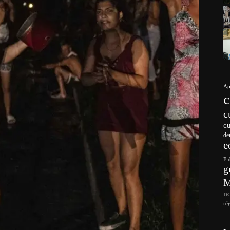
Ap
c
c
de
e
Fi
g
no
ré