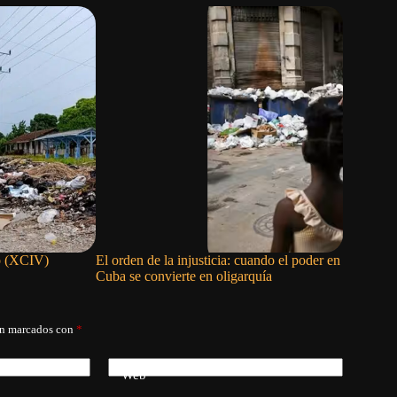
to (XCIV)
El orden de la injusticia: cuando el poder en
Los venez
Cuba se convierte en oligarquía
Gobierno 
án marcados con
*
Web