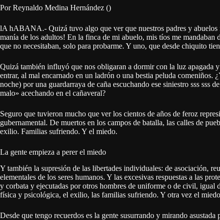
Por Reynaldo Medina Hernández ()
lA hABANA.- Quizá tuvo algo que ver que nuestros padres y abuelos n
manía de los adultos! En la finca de mi abuelo, mis tíos me mandaban de
que no necesitaban, solo para probarme. Y uno, que desde chiquito tiene
Quizá también influyó que nos obligaran a dormir con la luz apagada y 
entrar, al mal encarnado en un ladrón o una bestia peluda comeniños. 
noche) por una guardarraya de caña escuchando ese siniestro sss sss 
malo» acechando en el cañaveral?
Seguro que tuvieron mucho que ver los cientos de años de feroz represi
gubernamental. De muertos en los campos de batalla, las calles de puebl
exilio. Familias sufriendo. Y el miedo.
La gente empieza a perer el miedo
Y también la supresión de las libertades individuales: de asociación, re
elementales de los seres humanos. Y las excesivas respuestas a las prot
y corbata y ejecutadas por otros hombres de uniforme o de civil, igual de 
física y psicológica, el exilio, las familias sufriendo. Y otra vez el miedo
Desde que tengo recuerdos es la gente susurrando y mirando asustada 