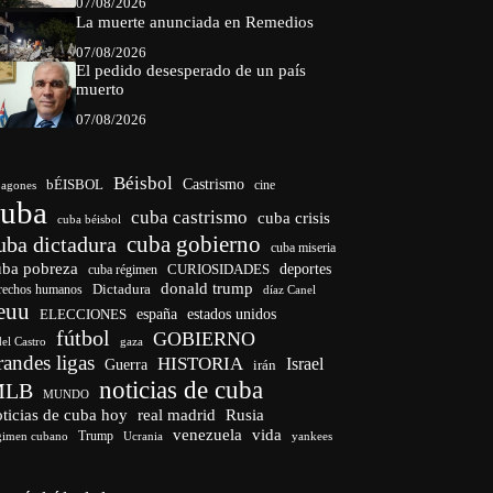
07/08/2026
La muerte anunciada en Remedios
07/08/2026
El pedido desesperado de un país
muerto
07/08/2026
Béisbol
bÉISBOL
Castrismo
cine
agones
cuba
cuba castrismo
cuba crisis
cuba béisbol
cuba gobierno
uba dictadura
cuba miseria
uba pobreza
CURIOSIDADES
deportes
cuba régimen
donald trump
Dictadura
rechos humanos
díaz Canel
euu
españa
ELECCIONES
estados unidos
fútbol
GOBIERNO
del Castro
gaza
randes ligas
HISTORIA
Israel
Guerra
irán
noticias de cuba
MLB
MUNDO
ticias de cuba hoy
real madrid
Rusia
venezuela
vida
Trump
gimen cubano
Ucrania
yankees