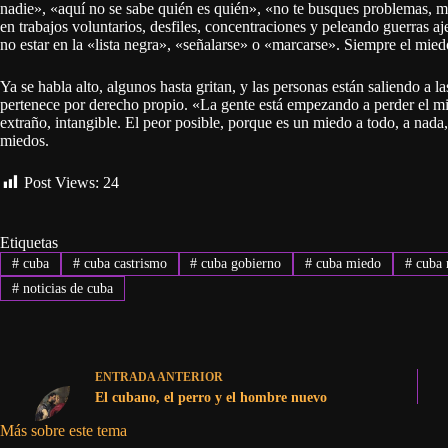
nadie», «aquí no se sabe quién es quién», «no te busques problemas, mi
en trabajos voluntarios, desfiles, concentraciones y peleando guerras a
no estar en la «lista negra», «señalarse» o «marcarse». Siempre el mied
Ya se habla alto, algunos hasta gritan, y las personas están saliendo a l
pertenece por derecho propio. «La gente está empezando a perder el mi
extraño, intangible. El peor posible, porque es un miedo a todo, a nada, 
miedos.
Post Views:
24
Etiquetas
#
cuba
#
cuba castrismo
#
cuba gobierno
#
cuba miedo
#
cuba 
#
noticias de cuba
ENTRADA
ANTERIOR
El cubano, el perro y el hombre nuevo
Más sobre este tema