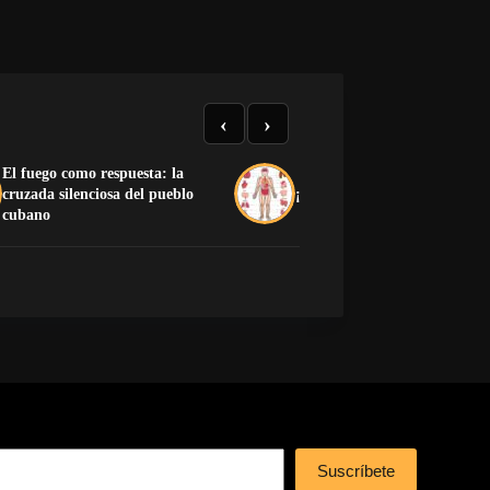
‹
›
El fuego como respuesta: la
cruzada silenciosa del pueblo
¡Preciosa la anatomía human
cubano
Suscríbete