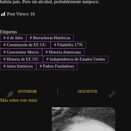
habría país. Pero sin alcohol, probablemente tampoco.
Post Views:
16
Etiquetas
#
4 de Julio
#
Borracheras Históricas
#
Constitución de EE.UU.
#
Filadelfia 1776
#
Gouverneur Morris
#
Historia Americana
#
Historia de EE.UU.
#
Independencia de Estados Unidos
#
mitos históricos
#
Padres Fundadores
ANTERIOR
SIGUIENTE
Más sobre este tema