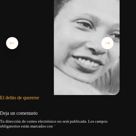
El delito de quererse
Gachas r
desayun
Deja un comentario
Tu dirección de correo electrónico no será publicada.
Los campos
obligatorios están marcados con
*