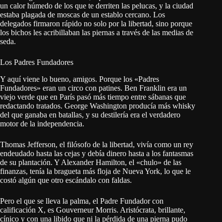
un calor húmedo de los que te derriten las pelucas, y la ciudad
estaba plagada de moscas de un establo cercano. Los
delegados firmaron rápido no solo por la libertad, sino porque
los bichos les acribillaban las piernas a través de las medias de
seda.
Los Padres Fundadores
Y aquí viene lo bueno, amigos. Porque los «Padres
Fundadores» eran un circo con patines. Ben Franklin era un
viejo verde que en París pasó más tiempo entre sábanas que
redactando tratados. George Washington producía más whisky
del que ganaba en batallas, y su destilería era el verdadero
motor de la independencia.
Thomas Jefferson, el filósofo de la libertad, vivía como un rey
endeudado hasta las cejas y debía dinero hasta a los fantasmas
de su plantación. Y Alexander Hamilton, el «chulo» de las
finanzas, tenía la bragueta más floja de Nueva York, lo que le
costó algún que otro escándalo con faldas.
Pero el que se lleva la palma, el Padre Fundador con
calificación X, es Gouverneur Morris. Aristócrata, brillante,
cínico y con una libido que ni la pérdida de una pierna pudo