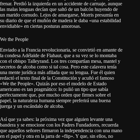
frenar. Perdió la izquierda en un accidente de carruaje, aunque
las malas lenguas decían que saltó de un balcón huyendo de
un marido cornudo. Lejos de amargarse, Morris presumía en
su diario de que el muñón de madera le daba «una estabilidad
envidiable» en ciertas posturas amorosas.
We the People
Enviado a la Francia revolucionaria, se convirtió en amante de
la condesa Adélaïde de Flahaut, que a su vez se lo montaba
con el obispo Talleyrand. Los tres compartían mesa, mantel y
secretos de alcoba como si tal cosa. Pero este calavera tenía
una mente jurídica más afilada que su lengua. Fue él quien
redactó el texto final de la Constitución y acuñó el famoso
«We the People». Quizás por eso el modelo de Estado
americano es tan pragmático: lo pulió un tipo que sabía
perfectamente que, por mucho orden que firmes sobre el
papel, la naturaleza humana siempre preferirá una buena
juerga y un escándalo de alcoba.
Así que ya sabes: la próxima vez que alguien levante una
bandera y se emocione con los Padres Fundadores, recuerda
que aquellos señores firmaron la independencia con una mano
en el papel y otra en la jarra de «flip». Y que, sin ellos, no