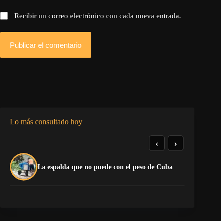
Recibir un correo electrónico con cada nueva entrada.
Publicar el comentario
Lo más consultado hoy
‹
›
El
La espalda que no puede con el peso de Cuba
pr