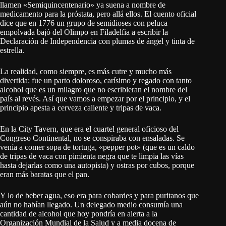
llamen «Semiquincentenario» ya suena a nombre de
medicamento para la próstata, pero allá ellos. El cuento oficial
dice que en 1776 un grupo de semidioses con peluca
empolvada bajó del Olimpo en Filadelfia a escribir la
Declaración de Independencia con plumas de ángel y tinta de
estrella.
La realidad, como siempre, es más cutre y mucho más
divertida: fue un parto doloroso, carísimo y regado con tanto
alcohol que es un milagro que no escribieran el nombre del
país al revés. Así que vamos a empezar por el principio, y el
principio apesta a cerveza caliente y tripas de vaca.
En la City Tavern, que era el cuartel general oficioso del
Congreso Continental, no se conspiraba con ensaladas. Se
venía a comer sopa de tortuga, «pepper pot» (que es un caldo
de tripas de vaca con pimienta negra que te limpia las vías
hasta dejarlas como una autopista) y ostras por cubos, porque
eran más baratas que el pan.
Y lo de beber agua, eso era para cobardes y para puritanos que
aún no habían llegado. Un delegado medio consumía una
cantidad de alcohol que hoy pondría en alerta a la
Organización Mundial de la Salud y a media docena de