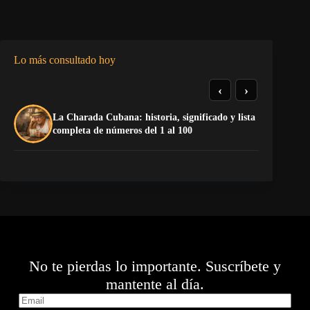
Lo más consultado hoy
‹
›
La Charada Cubana: historia, significado y lista
El
completa de números del 1 al 100
pr
No te pierdas lo importante. Suscríbete y
mantente al día.