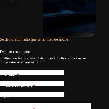
Se demoraron tanto que se les hizo de noche
Asco, ra
Deja un comentario
Tu dirección de correo electrónico no será publicada.
Los campos
obligatorios están marcados con
*
Nombre
*
Correo electrónico
*
Web
Añadir comentario
*