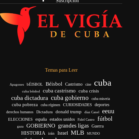
Suscripción
Temas para Leer
cuba
Béisbol
bÉISBOL
Castrismo
cine
Apagones
cuba castrismo
cuba crisis
cuba béisbol
cuba gobierno
cuba dictadura
cuba miseria
cuba pobreza
CURIOSIDADES
deportes
cuba régimen
eeuu
donald trump
Dictadura
derechos humanos
díaz Canel
fútbol
españa
ELECCIONES
estados unidos
Fidel Castro
grandes ligas
GOBIERNO
Guerra
gaza
MLB
HISTORIA
Israel
irán
MUNDO