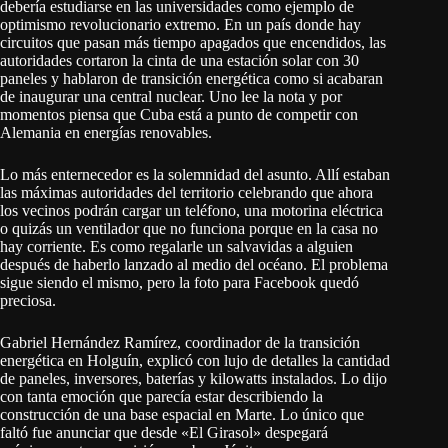
debería estudiarse en las universidades como ejemplo de
optimismo revolucionario extremo. En un país donde hay
circuitos que pasan más tiempo apagados que encendidos, las
autoridades cortaron la cinta de una estación solar con 30
paneles y hablaron de transición energética como si acabaran
de inaugurar una central nuclear. Uno lee la nota y por
momentos piensa que Cuba está a punto de competir con
Alemania en energías renovables.
Lo más enternecedor es la solemnidad del asunto. Allí estaban
las máximas autoridades del territorio celebrando que ahora
los vecinos podrán cargar un teléfono, una motorina eléctrica
o quizás un ventilador que no funciona porque en la casa no
hay corriente. Es como regalarle un salvavidas a alguien
después de haberlo lanzado al medio del océano. El problema
sigue siendo el mismo, pero la foto para Facebook quedó
preciosa.
Gabriel Hernández Ramírez, coordinador de la transición
energética en Holguín, explicó con lujo de detalles la cantidad
de paneles, inversores, baterías y kilowatts instalados. Lo dijo
con tanta emoción que parecía estar describiendo la
construcción de una base espacial en Marte. Lo único que
faltó fue anunciar que desde «El Girasol» despegará