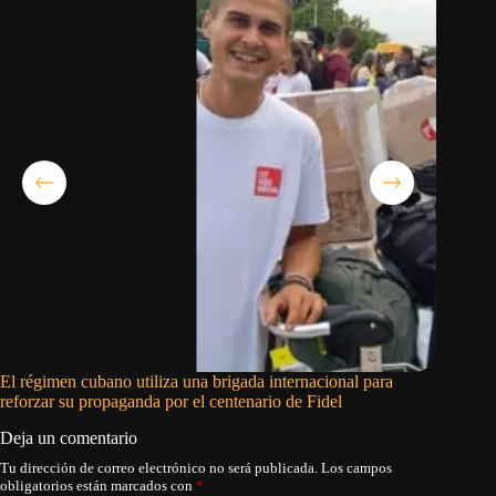
El régimen cubano utiliza una brigada internacional para
Donación
reforzar su propaganda por el centenario de Fidel
energéti
Deja un comentario
Tu dirección de correo electrónico no será publicada.
Los campos
obligatorios están marcados con
*