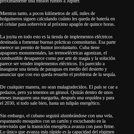
próximamente una misión rumbo a Júpiter.
Mientras tanto, a pocos kilómetros de allí, miles de
holguineros siguen calculando cuánto les queda de batería en
el celular para sobrevivir al próximo apagón de quince horas.
La joyita en todo esto es la tienda de implementos eléctricos
destinada a fomentar buenas prácticas comunitarias. Esa parte
merece un premio de humor involuntario. Cuba tiene
apagones monumentales, las termoeléctricas agonizan, el
combustible desaparece como por arte de magia y la solución
parece ser vender implementos eléctricos. Es parecido a
inaugurar una tienda de paraguas en medio del desierto y
anunciar que con eso queda resuelto el problema de la sequía.
De cualquier manera, no sean malagradecidos. El país se cae a
pedazos, pero ya tenemos un girasol. Quizás dentro de unos
meses inauguren una margarita, después una orquídea y para
el 2030, si todo sale bien, hasta un tulipán energético.
Sin embargo, el cubano seguirá alumbrándose con una vela,
espantando mosquitos con un cartón y escuchando en la
televisión que la transición energética avanza con paso firme.
Lo único que avanza más rápido es la capacidad del régimen