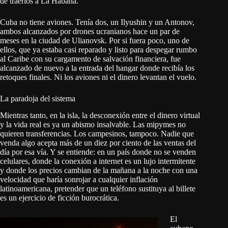
de traerlos a La Habana.
Cuba no tiene aviones. Tenía dos, un Ilyushin y un Antonov,
ambos alcanzados por drones ucranianos hace un par de
meses en la ciudad de Ulianovsk. Por si fuera poco, uno de
ellos, que ya estaba casi reparado y listo para despegar rumbo
al Caribe con su cargamento de salvación financiera, fue
alcanzado de nuevo a la entrada del hangar donde recibía los
retoques finales. Ni los aviones ni el dinero levantan el vuelo.
La paradoja del sistema
Mientras tanto, en la isla, la desconexión entre el dinero virtual
y la vida real es ya un abismo insalvable. Las mipymes no
quieren transferencias. Los campesinos, tampoco. Nadie que
venda algo acepta más de un diez por ciento de las ventas del
día por esa vía. Y se entiende: en un país donde no se venden
celulares, donde la conexión a internet es un lujo intermitente
y donde los precios cambian de la mañana a la noche con una
velocidad que haría sonrojar a cualquier inflación
latinoamericana, pretender que un teléfono sustituya al billete
es un ejercicio de ficción burocrática.
El