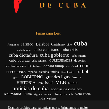
Temas para Leer
cuba
Béisbol
bÉISBOL
Castrismo
cine
Apagones
cuba castrismo
cuba crisis
cuba béisbol
cuba gobierno
cuba dictadura
cuba miseria
cuba pobreza
CURIOSIDADES
deportes
cuba régimen
eeuu
donald trump
Dictadura
derechos humanos
díaz Canel
fútbol
españa
ELECCIONES
estados unidos
Fidel Castro
grandes ligas
GOBIERNO
Guerra
gaza
MLB
HISTORIA
Israel
irán
MUNDO
noticias de cuba
noticias de cuba hoy
venezuela
real madrid
Rusia
Trump
Ucrania
régimen cubano
vida
yankees
Usamos cookies para garantizar que te brindamos la mejor