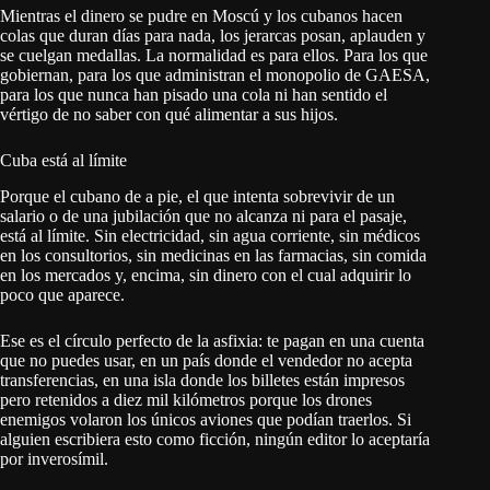
Mientras el dinero se pudre en Moscú y los cubanos hacen
colas que duran días para nada, los jerarcas posan, aplauden y
se cuelgan medallas. La normalidad es para ellos. Para los que
gobiernan, para los que administran el monopolio de GAESA,
para los que nunca han pisado una cola ni han sentido el
vértigo de no saber con qué alimentar a sus hijos.
Cuba está al límite
Porque el cubano de a pie, el que intenta sobrevivir de un
salario o de una jubilación que no alcanza ni para el pasaje,
está al límite. Sin electricidad, sin agua corriente, sin médicos
en los consultorios, sin medicinas en las farmacias, sin comida
en los mercados y, encima, sin dinero con el cual adquirir lo
poco que aparece.
Ese es el círculo perfecto de la asfixia: te pagan en una cuenta
que no puedes usar, en un país donde el vendedor no acepta
transferencias, en una isla donde los billetes están impresos
pero retenidos a diez mil kilómetros porque los drones
enemigos volaron los únicos aviones que podían traerlos. Si
alguien escribiera esto como ficción, ningún editor lo aceptaría
por inverosímil.