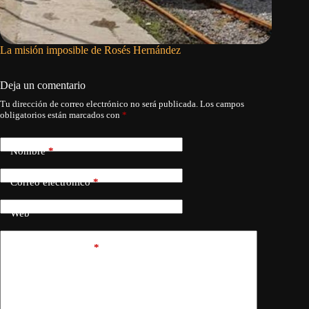
La misión imposible de Rosés Hernández
Al menos
Rusia so
Deja un comentario
Tu dirección de correo electrónico no será publicada.
Los campos
obligatorios están marcados con
*
Nombre
*
Correo electrónico
*
Web
Añadir comentario
*