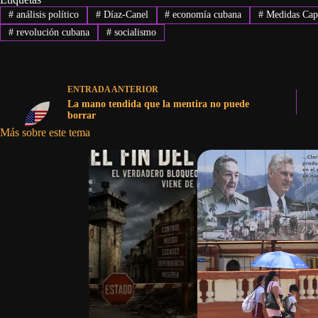
#
análisis político
#
Díaz-Canel
#
economía cubana
#
Medidas Capi
#
revolución cubana
#
socialismo
ENTRADA
ANTERIOR
La mano tendida que la mentira no puede
borrar
Más sobre este tema