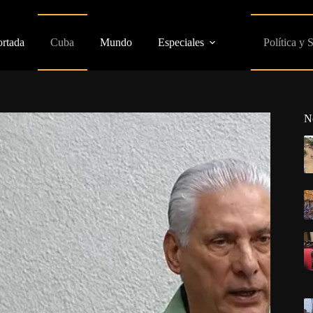
ortada
Cuba
Mundo
Especiales
Política y 
N