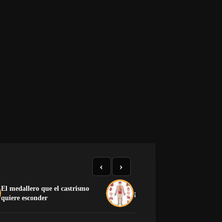
‹
›
El medallero que el castrismo
¡Preciosa la anatomía human
quiere esconder