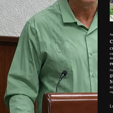
Ap
c
c
de
e
Fi
g
no
ré
L