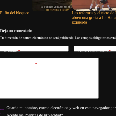
El fin del bloqueo
Las reformas y el nieto de 
abren una grieta a La Hab
izquierda
Deja un comentario
Tu dirección de correo electrónico no será publicada.
Los campos obligatorios est
Nombre
*
Correo electrónico
*
Añadir comentario
*
Guarda mi nombre, correo electrónico y web en este navegador par
Acepto las
Politicas de privacidad
*