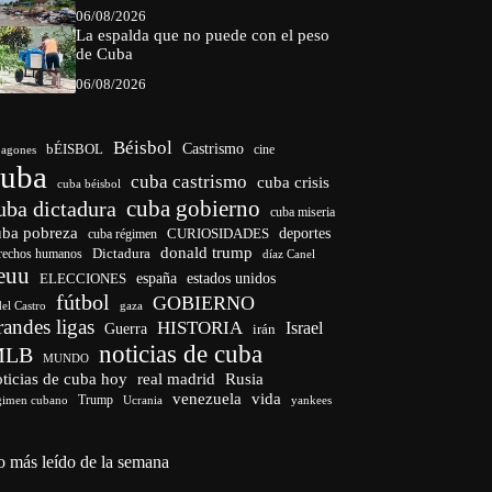
06/08/2026
La espalda que no puede con el peso
de Cuba
06/08/2026
Béisbol
bÉISBOL
Castrismo
cine
agones
cuba
cuba castrismo
cuba crisis
cuba béisbol
cuba gobierno
uba dictadura
cuba miseria
uba pobreza
CURIOSIDADES
deportes
cuba régimen
donald trump
Dictadura
rechos humanos
díaz Canel
euu
españa
ELECCIONES
estados unidos
fútbol
GOBIERNO
del Castro
gaza
randes ligas
HISTORIA
Israel
Guerra
irán
noticias de cuba
MLB
MUNDO
ticias de cuba hoy
real madrid
Rusia
venezuela
vida
Trump
gimen cubano
Ucrania
yankees
o más leído de la semana