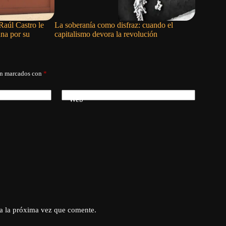
Raúl Castro le
La soberanía como disfraz: cuando el
El nepot
ana por su
capitalismo devora la revolución
án marcados con
*
Web
a la próxima vez que comente.