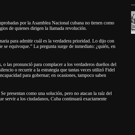
ta aprobadas por la Asamblea Nacional cubana no tienen como
egios de quienes dirigen la llamada revolución.
aria para admitir cuál es la verdadera prioridad. Lo dijo con
die se equivoque.” La pregunta surge de inmediato: ¿quién, en
s, o las pronunció para complacer a los verdaderos dueños del
encio o recurrir a la estrategia que tantas veces utilizó Fidel
 incapacidad para gobernar; en ocasiones, tampoco saben
 Se presentan como una solución, pero no atacan la raíz del
que servir a los ciudadanos, Cuba continuará exactamente