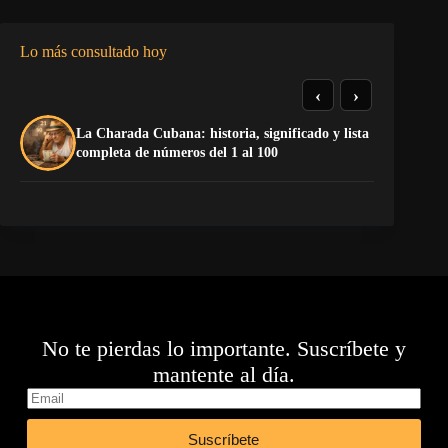
Lo más consultado hoy
‹
›
La Charada Cubana: historia, significado y lista
El
completa de números del 1 al 100
de
No te pierdas lo importante. Suscríbete y
mantente al día.
Suscríbete