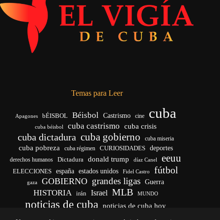
Temas para Leer
cuba
Béisbol
bÉISBOL
Castrismo
cine
Apagones
cuba castrismo
cuba crisis
cuba béisbol
cuba gobierno
cuba dictadura
cuba miseria
cuba pobreza
CURIOSIDADES
deportes
cuba régimen
eeuu
donald trump
Dictadura
derechos humanos
díaz Canel
fútbol
españa
ELECCIONES
estados unidos
Fidel Castro
grandes ligas
GOBIERNO
Guerra
gaza
MLB
HISTORIA
Israel
irán
MUNDO
noticias de cuba
noticias de cuba hoy
venezuela
real madrid
Rusia
Trump
régimen cubano
Ucrania