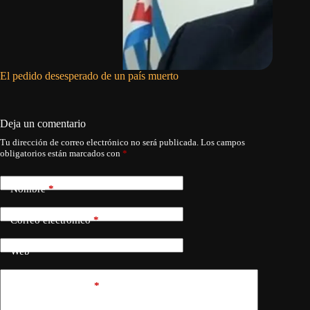
El pedido desesperado de un país muerto
EE.UU. s
aparato 
Armada
Deja un comentario
Tu dirección de correo electrónico no será publicada.
Los campos
obligatorios están marcados con
*
Nombre
*
Correo electrónico
*
Web
Añadir comentario
*