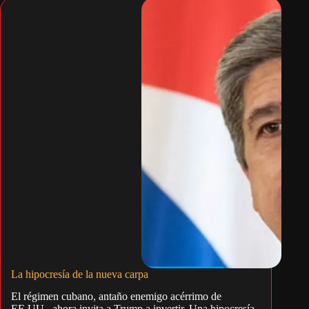
La hipocresía de la nueva carpa
El régimen cubano, antaño enemigo acérrimo de
EE.UU., ahora invita a Trump a invertir. Una hipocresía