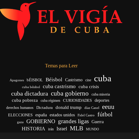
Temas para Leer
cuba
Béisbol
bÉISBOL
Castrismo
cine
Apagones
cuba castrismo
cuba crisis
cuba béisbol
cuba gobierno
cuba dictadura
cuba miseria
cuba pobreza
deportes
cuba régimen
CURIOSIDADES
eeuu
donald trump
Dictadura
derechos humanos
díaz Canel
fútbol
ELECCIONES
españa
estados unidos
Fidel Castro
grandes ligas
GOBIERNO
Guerra
gaza
MLB
HISTORIA
Israel
irán
MUNDO
noticias de cuba
noticias de cuba hoy
real madrid