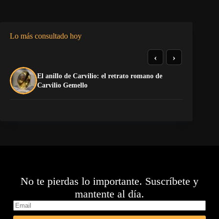
Lo más consultado hoy
‹
›
El anillo de Carvilio: el retrato romano de
El
Carvilio Gemello
No te pierdas lo importante. Suscríbete y
mantente al día.