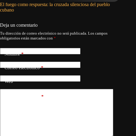
El fuego como respuesta: la cruzada silenciosa del pueblo
Buche y
cubano
Deja un comentario
Tu dirección de correo electrónico no será publicada.
Los campos
obligatorios están marcados con
*
Nombre
*
Correo electrónico
*
Web
Añadir comentario
*