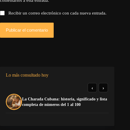
comentarios a esta entrada.
Recibir un correo electrónico con cada nueva entrada.
Publicar el comentario
Lo más consultado hoy
‹
›
La Charada Cubana: historia, significado y lista
El
completa de números del 1 al 100
de