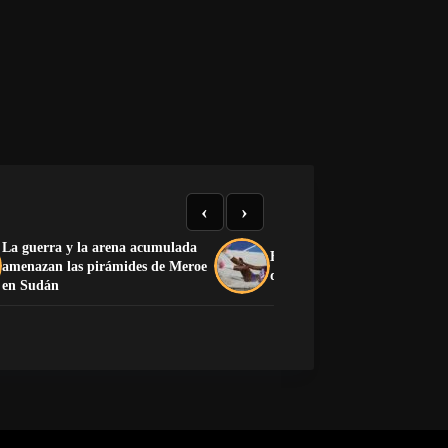
‹
›
La guerra y la arena acumulada
El medallero que el castrismo
amenazan las pirámides de Meroe
quiere esconder
en Sudán