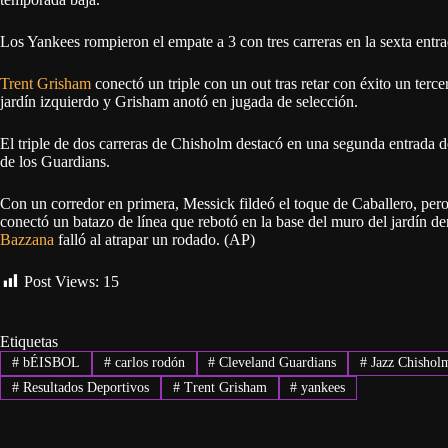
Los Yankees rompieron el empate a 3 con tres carreras en la sexta entra
Trent Grisham
conectó un triple con un out tras retar con éxito un terce
jardín izquierdo y Grisham anotó en jugada de selección.
El triple de dos carreras de Chisholm destacó en una segunda entrada d
de los Guardians.
Con un corredor en primera, Messick fildeó el toque de Caballero, per
conectó un batazo de línea que rebotó en la base del muro del jardín d
Bazzana
falló al atrapar un rodado. (AP)
Post Views:
15
Etiquetas
#
bÉISBOL
#
carlos rodón
#
Cleveland Guardians
#
Jazz Chisholm
#
Resultados Deportivos
#
Trent Grisham
#
yankees