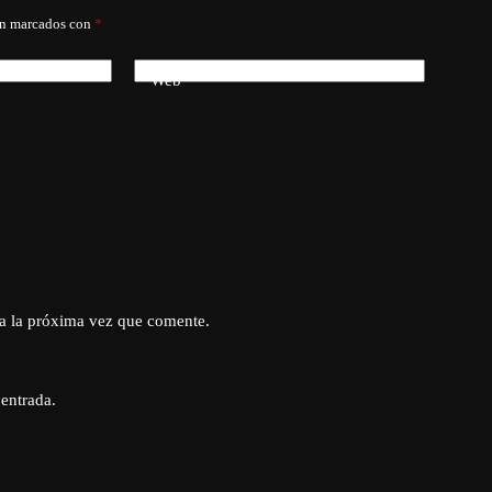
án marcados con
*
Web
a la próxima vez que comente.
 entrada.