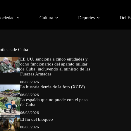
Sociedad
Cultura
Deportes
Del E
oticias de Cuba
EE.UU. sanciona a cinco entidades y
ocho funcionarios del aparato militar
de Cuba, incluyendo al ministro de las
Fuerzas Armadas
06/08/2026
La historia detrás de la foto (XCIV)
06/08/2026
La espalda que no puede con el peso
de Cuba
06/08/2026
El fin del bloqueo
06/08/2026