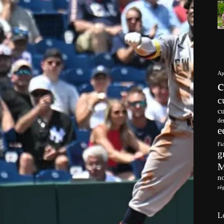
Ap
c
c
de
e
Fi
g
no
ré
L