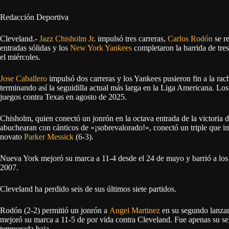
Redacción Deportiva
Cleveland.-
Jazz Chisholm Jr
. impulsó tres carreras,
Carlos Rodón
se re
entradas sólidas y los
New York Yankees
completaron la barrida de tre
el miércoles.
Jose Caballero
impulsó dos carreras y los Yankees pusieron fin a la rach
terminando así la seguidilla actual más larga en la Liga Americana. Lo
juegos contra Texas en agosto de 2025.
Chisholm, quien conectó un jonrón en la octava entrada de la victoria 
abuchearan con cánticos de «¡sobrevalorado!», conectó un triple que im
novato
Parker Messick
(6-3).
Nueva York mejoró su marca a 11-4 desde el 24 de mayo y barrió a los 
2007.
Cleveland ha perdido seis de sus últimos siete partidos.
Rodón (2-2) permitió un jonrón a
Angel Martinez
en su segundo lanzami
mejoró su marca a 11-5 de por vida contra Cleveland. Fue apenas su sex
temporada baja.