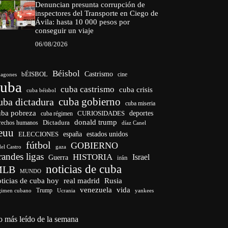
Denuncian presunta corrupción de
inspectores del Transporte en Ciego de
Ávila: hasta 10 000 pesos por
conseguir un viaje
06/08/2026
Béisbol
bÉISBOL
Castrismo
cine
agones
cuba
cuba castrismo
cuba crisis
cuba béisbol
cuba gobierno
uba dictadura
cuba miseria
uba pobreza
CURIOSIDADES
deportes
cuba régimen
donald trump
Dictadura
rechos humanos
díaz Canel
euu
españa
ELECCIONES
estados unidos
fútbol
GOBIERNO
del Castro
gaza
randes ligas
HISTORIA
Israel
Guerra
irán
noticias de cuba
MLB
MUNDO
ticias de cuba hoy
real madrid
Rusia
venezuela
vida
Trump
gimen cubano
Ucrania
yankees
o más leído de la semana