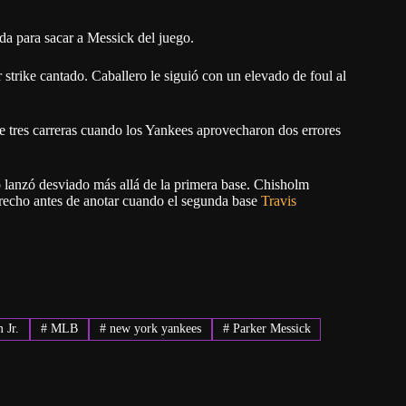
da para sacar a Messick del juego.
r strike cantado. Caballero le siguió con un elevado de foul al
e tres carreras cuando los Yankees aprovecharon dos errores
o lanzó desviado más allá de la primera base. Chisholm
erecho antes de anotar cuando el segunda base
Travis
 Jr.
#
MLB
#
new york yankees
#
Parker Messick