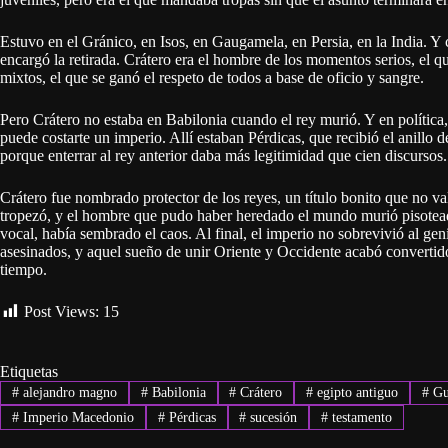
Estuvo en el Gránico, en Isos, en Gaugamela, en Persia, en la India. Y 
encargó la retirada. Crátero era el hombre de los momentos serios, el 
mixtos, el que se ganó el respeto de todos a base de oficio y sangre.
Pero Crátero no estaba en Babilonia cuando el rey murió. Y en política,
puede costarte un imperio. Allí estaban Pérdicas, que recibió el anillo 
porque enterrar al rey anterior daba más legitimidad que cien discursos.
Crátero fue nombrado protector de los reyes, un título bonito que no va
tropezó, y el hombre que pudo haber heredado el mundo murió pisoteado
vocal, había sembrado el caos. Al final, el imperio no sobrevivió al geni
asesinados, y aquel sueño de unir Oriente y Occidente acabó convertido
tiempo.
Post Views:
15
Etiquetas
#
alejandro magno
#
Babilonia
#
Crátero
#
egipto antiguo
#
Gue
#
Imperio Macedonio
#
Pérdicas
#
sucesión
#
testamento