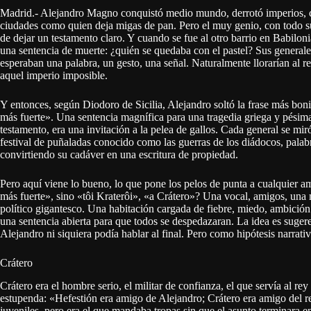
Madrid.- Alejandro Magno conquistó medio mundo, derrotó imperios, cr
ciudades como quien deja migas de pan. Pero el muy genio, con todo su 
de dejar un testamento claro. Y cuando se fue al otro barrio en Babilonia
una sentencia de muerte: ¿quién se quedaba con el pastel? Sus generales,
esperaban una palabra, un gesto, una señal. Naturalmente llorarían al r
aquel imperio imposible.
Y entonces, según Diodoro de Sicilia, Alejandro soltó la frase más bonita
más fuerte». Una sentencia magnífica para una tragedia griega y pésima
testamento, era una invitación a la pelea de gallos. Cada general se mi
festival de puñaladas conocido como las guerras de los diádocos, palab
convirtiendo su cadáver en una escritura de propiedad.
Pero aquí viene lo bueno, lo que pone los pelos de punta a cualquier aman
más fuerte», sino «tôi Kraterôi», «a Crátero»? Una vocal, amigos, una 
político gigantesco. Una habitación cargada de fiebre, miedo, ambició
una sentencia abierta para que todos se despedazaran. La idea es suger
Alejandro ni siquiera podía hablar al final. Pero como hipótesis narrati
Crátero
Crátero era el hombre serio, el militar de confianza, el que servía al r
estupenda: «Hefestión era amigo de Alejandro; Crátero era amigo del rey
juveniles, pero era el que mandaba tropas sin que el asunto terminara en