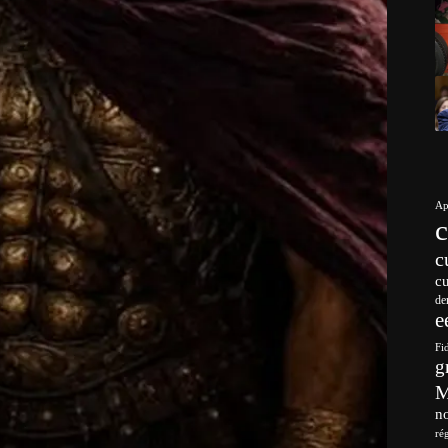
Ap
c
c
de
e
Fi
g
no
ré