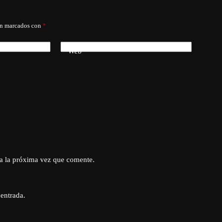
án marcados con
*
Web
a la próxima vez que comente.
 entrada.