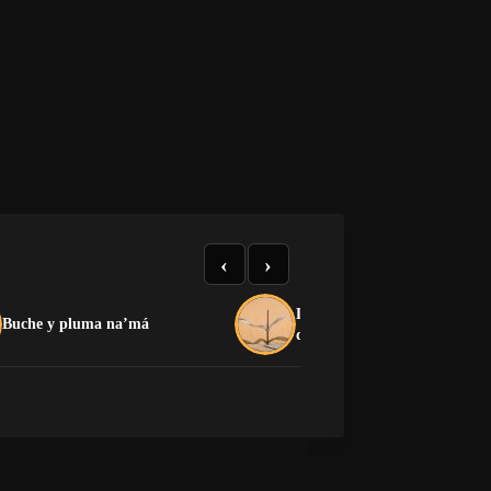
‹
›
La crítica que no devora: el
Buche y pluma na’má
dilema de la oposición cuban