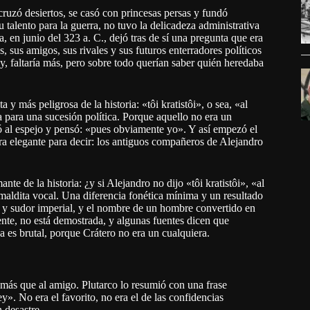
uzó desiertos, se casó con princesas persas y fundó
talento para la guerra, no tuvo la delicadeza administrativa
, en junio del 323 a. C., dejó tras de sí una pregunta que era
 sus amigos, sus rivales y sus futuros enterradores políticos
ey, faltaría más, pero sobre todo querían saber quién heredaba
 y más peligrosa de la historia: «tôi kratistôi», o sea, «al
 para una sucesión política. Porque aquello no era un
ró al espejo y pensó: «pues obviamente yo». Y así empezó el
ra elegante para decir: los antiguos compañeros de Alejandro
te de la historia: ¿y si Alejandro no dijo «tôi kratistôi», «al
maldita vocal. Una diferencia fonética mínima y un resultado
n y sudor imperial, y el nombre de un hombre convertido en
ente, no está demostrada, y algunas fuentes dicen que
va es brutal, porque Crátero no era un cualquiera.
ey más que al amigo. Plutarco lo resumió con una frase
». No era el favorito, no era el de las confidencias
 desastre.