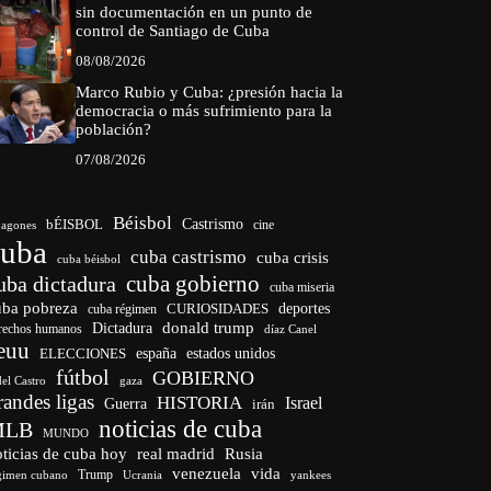
sin documentación en un punto de
control de Santiago de Cuba
08/08/2026
Marco Rubio y Cuba: ¿presión hacia la
democracia o más sufrimiento para la
población?
07/08/2026
Béisbol
bÉISBOL
Castrismo
cine
agones
cuba
cuba castrismo
cuba crisis
cuba béisbol
cuba gobierno
uba dictadura
cuba miseria
uba pobreza
CURIOSIDADES
deportes
cuba régimen
donald trump
Dictadura
rechos humanos
díaz Canel
euu
españa
ELECCIONES
estados unidos
fútbol
GOBIERNO
del Castro
gaza
randes ligas
HISTORIA
Israel
Guerra
irán
noticias de cuba
MLB
MUNDO
ticias de cuba hoy
real madrid
Rusia
venezuela
vida
Trump
gimen cubano
Ucrania
yankees