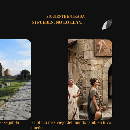
SIGUIENTE
ENTRADA
SI PUEDEN, NO LO LEAN...
o se jubila
El oficio más viejo del mundo también tuvo
El gigant
dueños