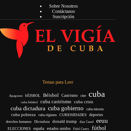
Sobre Nosotros
Contáctanos
Suscripción
Temas para Leer
cuba
Béisbol
bÉISBOL
Castrismo
cine
Apagones
cuba castrismo
cuba crisis
cuba béisbol
cuba gobierno
cuba dictadura
cuba miseria
cuba pobreza
CURIOSIDADES
deportes
cuba régimen
eeuu
donald trump
Dictadura
derechos humanos
díaz Canel
fútbol
españa
ELECCIONES
estados unidos
Fidel Castro