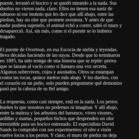
puente, levantó el hocico y se quedó mirando a la nada. Sus
dueños no vieron nada, claro. Ellos no tienen esa nariz de
sabueso ni ese instinto que les dice que allí abajo, entre las
piedras, hay un olor que promete aventura. Y antes de que
nadie pudiera sujetarlo, el animal echó a correr, saltó el muro y
desapareció. Así, sin más, como si el puente se lo hubiera
tragado.
El puente de Overtoun, en esa Escocia de niebla y leyendas,
lleva décadas haciendo de las suyas. Desde que lo terminaron
en 1895, ha sido testigo de una historia que se repite: perros
que se lanzan al vacío como si llamara una voz secreta.
Algunos sobreviven, cojos y asustados. Otros se estampan
contra las rocas, quince metros más abajo. Y los dueños, con
el corazón en un puño, solo pueden preguntarse qué demonios
pasó por la cabeza de su fiel amigo.
La respuesta, como casi siempre, está en la nariz. Los perros
huelen lo que nosotros no podemos ni imaginar. Y allí abajo,
entre la maleza y los arbustos del barranco, viven visones,
ardillas y martas, pequeños bichos que desprenden un olor
irresistible para un hocico entrenado. El especialista David
Sands lo comprobó con sus experimentos: el olor a visón
vuelve locos a los perros. Y claro, el muro de piedra no deja