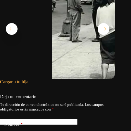
Cargar a tu hija
La flech
Deja un comentario
Tu dirección de correo electrónico no será publicada.
Los campos
obligatorios están marcados con
*
Nombre
*