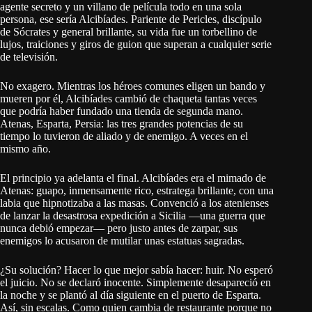
agente secreto y un villano de película todo en una sola
persona, ese sería Alcibíades. Pariente de Pericles, discípulo
de Sócrates y general brillante, su vida fue un torbellino de
lujos, traiciones y giros de guion que superan a cualquier serie
de televisión.
No exagero. Mientras los héroes comunes eligen un bando y
mueren por él, Alcibíades cambió de chaqueta tantas veces
que podría haber fundado una tienda de segunda mano.
Atenas, Esparta, Persia: las tres grandes potencias de su
tiempo lo tuvieron de aliado y de enemigo. A veces en el
mismo año.
El principio ya adelanta el final. Alcibíades era el mimado de
Atenas: guapo, inmensamente rico, estratega brillante, con una
labia que hipnotizaba a las masas. Convenció a los atenienses
de lanzar la desastrosa expedición a Sicilia —una guerra que
nunca debió empezar— pero justo antes de zarpar, sus
enemigos lo acusaron de mutilar unas estatuas sagradas.
¿Su solución? Hacer lo que mejor sabía hacer: huir. No esperó
el juicio. No se declaró inocente. Simplemente desapareció en
la noche y se plantó al día siguiente en el puerto de Esparta.
Así, sin escalas. Como quien cambia de restaurante porque no