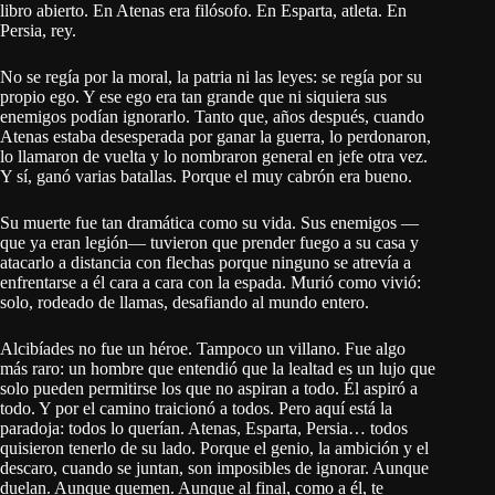
libro abierto. En Atenas era filósofo. En Esparta, atleta. En
Persia, rey.
No se regía por la moral, la patria ni las leyes: se regía por su
propio ego. Y ese ego era tan grande que ni siquiera sus
enemigos podían ignorarlo. Tanto que, años después, cuando
Atenas estaba desesperada por ganar la guerra, lo perdonaron,
lo llamaron de vuelta y lo nombraron general en jefe otra vez.
Y sí, ganó varias batallas. Porque el muy cabrón era bueno.
Su muerte fue tan dramática como su vida. Sus enemigos —
que ya eran legión— tuvieron que prender fuego a su casa y
atacarlo a distancia con flechas porque ninguno se atrevía a
enfrentarse a él cara a cara con la espada. Murió como vivió:
solo, rodeado de llamas, desafiando al mundo entero.
Alcibíades no fue un héroe. Tampoco un villano. Fue algo
más raro: un hombre que entendió que la lealtad es un lujo que
solo pueden permitirse los que no aspiran a todo. Él aspiró a
todo. Y por el camino traicionó a todos. Pero aquí está la
paradoja: todos lo querían. Atenas, Esparta, Persia… todos
quisieron tenerlo de su lado. Porque el genio, la ambición y el
descaro, cuando se juntan, son imposibles de ignorar. Aunque
duelan. Aunque quemen. Aunque al final, como a él, te