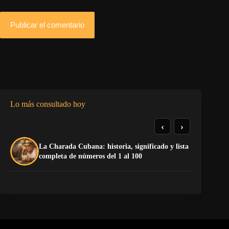
Publicar el comentario
Lo más consultado hoy
‹
›
La Charada Cubana: historia, significado y lista
De
completa de números del 1 al 100
ga