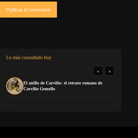
Publicar el comentario
Lo más consultado hoy
‹
›
El anillo de Carvilio: el retrato romano de
El
Carvilio Gemello