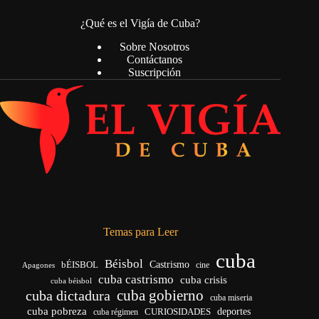
¿Qué es el Vigía de Cuba?
Sobre Nosotros
Contáctanos
Suscripción
Temas para Leer
cuba
Béisbol
bÉISBOL
Castrismo
cine
Apagones
cuba castrismo
cuba crisis
cuba béisbol
cuba gobierno
cuba dictadura
cuba miseria
cuba pobreza
deportes
cuba régimen
CURIOSIDADES