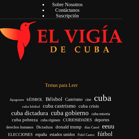
Sobre Nosotros
Contáctanos
Suscripción
Temas para Leer
cuba
Béisbol
bÉISBOL
Castrismo
cine
Apagones
cuba castrismo
cuba crisis
cuba béisbol
cuba gobierno
cuba dictadura
cuba miseria
cuba pobreza
CURIOSIDADES
deportes
cuba régimen
eeuu
donald trump
Dictadura
derechos humanos
díaz Canel
fútbol
españa
ELECCIONES
estados unidos
Fidel Castro