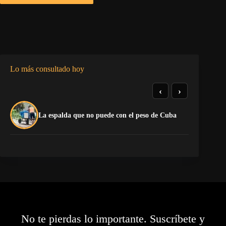
Lo más consultado hoy
‹
›
El
La espalda que no puede con el peso de Cuba
pr
No te pierdas lo importante. Suscríbete y