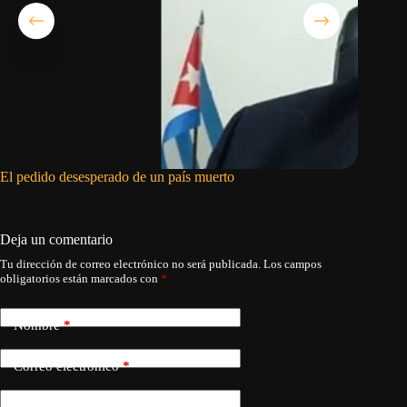
El pedido desesperado de un país muerto
EE.UU. s
aparato 
Armada
Deja un comentario
Tu dirección de correo electrónico no será publicada.
Los campos
obligatorios están marcados con
*
Nombre
*
Correo electrónico
*