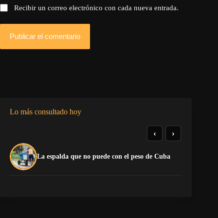
Recibir un correo electrónico con cada nueva entrada.
Publicar el comentario
Lo más consultado hoy
‹
›
El
La espalda que no puede con el peso de Cuba
pr