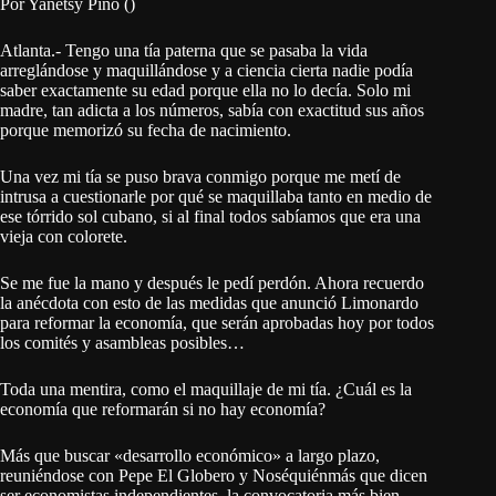
Por Yanetsy Pino ()
Atlanta.- Tengo una tía paterna que se pasaba la vida
arreglándose y maquillándose y a ciencia cierta nadie podía
saber exactamente su edad porque ella no lo decía. Solo mi
madre, tan adicta a los números, sabía con exactitud sus años
porque memorizó su fecha de nacimiento.
Una vez mi tía se puso brava conmigo porque me metí de
intrusa a cuestionarle por qué se maquillaba tanto en medio de
ese tórrido sol cubano, si al final todos sabíamos que era una
vieja con colorete.
Se me fue la mano y después le pedí perdón. Ahora recuerdo
la anécdota con esto de las medidas que anunció Limonardo
para reformar la economía, que serán aprobadas hoy por todos
los comités y asambleas posibles…
Toda una mentira, como el maquillaje de mi tía. ¿Cuál es la
economía que reformarán si no hay economía?
Más que buscar «desarrollo económico» a largo plazo,
reuniéndose con Pepe El Globero y Noséquiénmás que dicen
ser economistas independientes, la convocatoria más bien