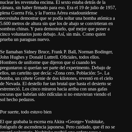
nuclear les reventaba encima. El sexto estaba detrás de la
cámara, sin haber firmado para eso. Era el 19 de julio de 1957,
plena Guerra Fría, y la Fuerza Aérea estadounidense
necesitaba demostrar que se podía soltar una bomba atómica a
5.600 metros de altura sin que los de abajo se convirtieran en
sombras chinas. Y para demostrarlo, qué mejor que poner a
cinco voluntarios justo debajo. Así, sin más. Como quien
prueba un paraguas nuevo.
Se llamaban Sidney Bruce, Frank P. Ball, Norman Bodinger,
John Hughes y Donald Luttrell. Oficiales, todos ellos.
Hombres de uniforme que dijeron que sí cuando les
preguntaron si querían ser parte del experimento. Debajo de
ellos, un cartelito que decía: «Zona cero. Población: 5». La
bomba, un cohete Genie de dos kilotones, reventó en el cielo
de Nevada. El destello fue tan brutal que hasta el desierto se
estremeció. Los cinco miraron hacia arriba con unas gafas
oscuras que habrían sido ridículas si no estuvieran viendo el
sol hecho pedazos.
Por suerte, todo estuvo bien
El que grababa la escena era Akira «George» Yoshitake,
fotógrafo de ascendencia japonesa. Pero cuidado, que él no se