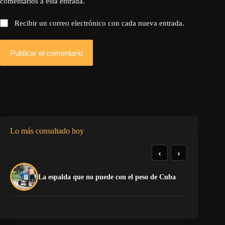
comentarios a esta entrada.
Recibir un correo electrónico con cada nueva entrada.
Publicar el comentario
Lo más consultado hoy
‹
›
El
La espalda que no puede con el peso de Cuba
pr