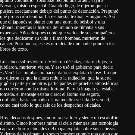
apuntó voluntario. Yoshitake recibió una orden: vaya a
Nevada, misión especial. Cuando llegó, le dijeron que se
pusiera exactamente debajo del punto de detonación. Preguntó
qué protección tendría. La respuesta, textual: «ninguna». Así
que el japonés se plantó con una gorra de béisbol y una
cámara, mientras la historia del mundo se filmaba a sus
expensas. Años después contó que varios de sus compañeros,
los que dedicaron su vida a filmar bombas, murieron de
cáncer. Pero bueno, ese es otro detalle que nadie pone en los
libros de texto.
Los cinco sobrevivieron. Vivieron décadas, criaron hijos, se
jubilaron, murieron viejos. Y eso usó el gobierno para decir:
«¿Ven? Las bombas no hacen daño si explotan lejos». Lo que
no dijeron es que la altura redujo la radiación, que la suerte
jugó su parte y que otros participantes de pruebas atmosféricas
no corrieron con la misma fortuna. Pero la imagen ya estaba
tomada, el mensaje estaba claro: el átomo era seguro,
confiable, hasta simpático. Una mentira vestida de verdad,
como casi todo lo que sale de los despachos oficiales.
Hoy, décadas después, uno mira esa foto y siente un escalofrío
distinto. Cinco hombres miran al cielo mientras una tecnología
capaz de borrar ciudades del mapa explota sobre sus cabezas.
Y detrás de la cámara, un sexto hombre cumple una orden que