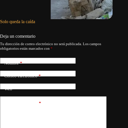
Solo queda la caída
El sufri
Deja un comentario
Tu dirección de correo electrónico no será publicada.
Los campos
obligatorios están marcados con
*
Nombre
*
Correo electrónico
*
Web
Añadir comentario
*