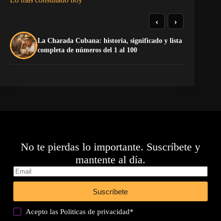
‹
›
La Charada Cubana: historia, significado y lista
De
completa de números del 1 al 100
ga
No te pierdas lo importante. Suscríbete y
mantente al día.
Suscríbete
Acepto las
Politicas de privacidad
*