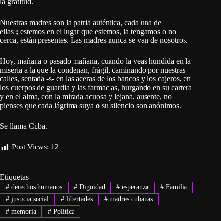
la gratitud.
Nuestras madres son la patria auténtica, cada una de
ellas
;
estemos en el lugar que estemos, la tengamos o no
cerca, están presente
s
. Las madres nunca se van de nosotros.
Hoy, mañana o pasado mañana, cuando la veas hundida en la
miseria a la que la condenan, frágil, caminando por nuestras
calles, sentada -s- en las aceras de los bancos y los cajeros, en
los cuerpos de guardia y las farmacias, hurgando en su cartera
y en el alma, con la mirada acuosa y lejana, ausente, no
pienses que cada lágrima suya
o
su silencio son anónimos.
Se llama Cuba.
Post Views:
12
Etiquetas
#
derechos humanos
#
Dignidad
#
esperanza
#
Familia
#
justicia social
#
libertades
#
madres cubanas
#
memoria
#
Política