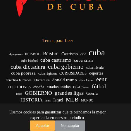
Temas para Leer
cuba
Béisbol
bÉISBOL
Castrismo
cine
Apagones
cuba castrismo
cuba crisis
cuba béisbol
cuba gobierno
cuba dictadura
cuba miseria
cuba pobreza
deportes
cuba régimen
CURIOSIDADES
eeuu
donald trump
Dictadura
derechos humanos
díaz Canel
fútbol
ELECCIONES
españa
estados unidos
Fidel Castro
grandes ligas
GOBIERNO
Guerra
gaza
MLB
HISTORIA
Israel
irán
MUNDO
noticias de cuba
noticias de cuba hoy
real madrid
Usamos cookies para garantizar que te brindamos la mejor
venezuela
Rusia
vida
Trump
régimen cubano
Ucrania
yankees
experiencia en nuestro periódico.
Copyright © 2026 - El Vigía de Cuba
Aceptar
No aceptar
Desarrollo, mantenimiento web y SEO por
Iván Calás
·