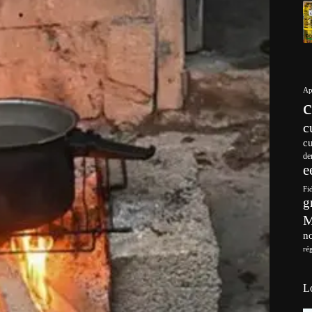
Ap
c
c
de
e
Fi
g
no
ré
L