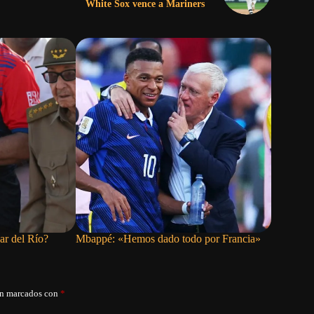
White Sox vence a Mariners
ar del Río?
Mbappé: «Hemos dado todo por Francia»
La patria
án marcados con
*