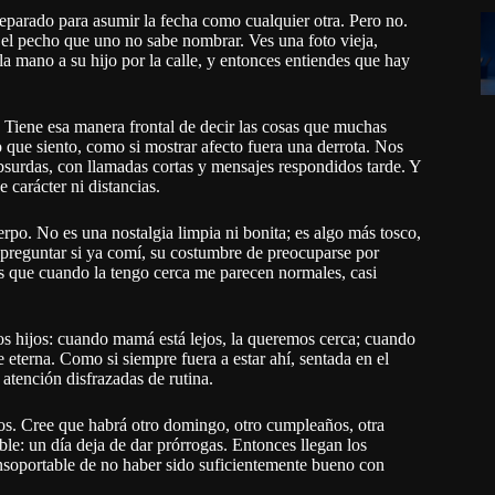
parado para asumir la fecha como cualquier otra. Pero no.
n el pecho que uno no sabe nombrar. Ves una foto vieja,
a mano a su hijo por la calle, y entonces entiendes que hay
 Tiene esa manera frontal de decir las cosas que muchas
 que siento, como si mostrar afecto fuera una derrota. Nos
surdas, con llamadas cortas y mensajes respondidos tarde. Y
 carácter ni distancias.
erpo. No es una nostalgia limpia ni bonita; es algo más tosco,
preguntar si ya comí, su costumbre de preocuparse por
s que cuando la tengo cerca me parecen normales, casi
os hijos: cuando mamá está lejos, la queremos cerca; cuando
e eterna. Como si siempre fuera a estar ahí, sentada en el
atención disfrazadas de rutina.
os. Cree que habrá otro domingo, otro cumpleaños, otra
le: un día deja de dar prórrogas. Entonces llegan los
insoportable de no haber sido suficientemente bueno con