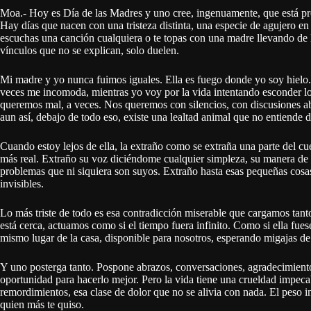
Moa.- Hoy es Día de las Madres y uno cree, ingenuamente, que está pre
Hay días que nacen con una tristeza distinta, una especie de agujero e
escuchas una canción cualquiera o te topas con una madre llevando de l
vínculos que no se explican, solo duelen.
Mi madre y yo nunca fuimos iguales. Ella es fuego donde yo soy hielo.
veces me incomoda, mientras yo voy por la vida intentando esconder lo
queremos mal, a veces. Nos queremos con silencios, con discusiones ab
aun así, debajo de todo eso, existe una lealtad animal que no entiende de
Cuando estoy lejos de ella, la extraño como se extraña una parte del cu
más real. Extraño su voz diciéndome cualquier simpleza, su manera de 
problemas que ni siquiera son suyos. Extraño hasta esas pequeñas cosa
invisibles.
Lo más triste de todo es esa contradicción miserable que cargamos tant
está cerca, actuamos como si el tiempo fuera infinito. Como si ella fues
mismo lugar de la casa, disponible para nosotros, esperando migajas de 
Y uno posterga tanto. Pospone abrazos, conversaciones, agradecimient
oportunidad para hacerlo mejor. Pero la vida tiene una crueldad impecab
remordimientos, esa clase de dolor que no se alivia con nada. El peso 
quien más te quiso.