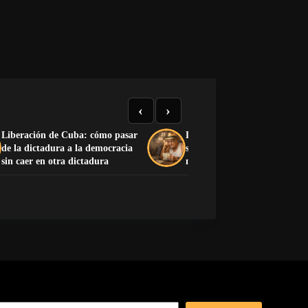
‹
›
Liberación de Cuba: cómo pasar
La Charada Cubana: historia
de la dictadura a la democracia
significado y lista completa d
sin caer en otra dictadura
números del 1 al 100