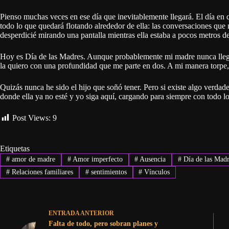
Pienso muchas veces en ese día que inevitablemente llegará. El día en 
todo lo que quedará flotando alrededor de ella: las conversaciones que 
desperdicié mirando una pantalla mientras ella estaba a pocos metros d
Hoy es Día de las Madres. Aunque probablemente mi madre nunca llegue
la quiero con una profundidad que me parte en dos. A mi manera torpe, d
Quizás nunca he sido el hijo que soñó tener. Pero si existe algo verda
donde ella ya no esté y yo siga aquí, cargando para siempre con todo l
Post Views:
9
Etiquetas
#
amor de madre
#
Amor imperfecto
#
Ausencia
#
Día de las Madr
#
Relaciones familiares
#
sentimientos
#
Vínculos
ENTRADA
ANTERIOR
Falta de todo, pero sobran planes y