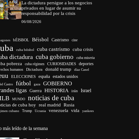
La dictadura persigue a los negocios
privados en lugar de asumir su
responsabilidad por la crisis
06/08/2026
Béisbol
bÉISBOL
Castrismo
cine
agones
cuba
cuba castrismo
cuba crisis
cuba béisbol
cuba gobierno
uba dictadura
cuba miseria
uba pobreza
CURIOSIDADES
deportes
cuba régimen
donald trump
Dictadura
rechos humanos
díaz Canel
euu
españa
ELECCIONES
estados unidos
fútbol
GOBIERNO
del Castro
gaza
randes ligas
HISTORIA
Israel
Guerra
irán
noticias de cuba
MLB
MUNDO
ticias de cuba hoy
real madrid
Rusia
venezuela
vida
Trump
gimen cubano
Ucrania
yankees
o más leído de la semana