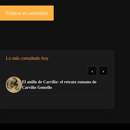
Publicar el comentario
Lo más consultado hoy
‹
›
El anillo de Carvilio: el retrato romano de
El
Carvilio Gemello