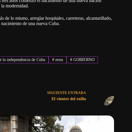
as tres años comenzó el nacimiento de una nueva nación
n la modernidad.
de lo mismo, arreglar hospitales, carreteras, alcantarillado,
 el nacimiento de una nueva Cuba.
e la independencia de Cuba
#
eeuu
#
GOBIERNO
SIGUIENTE
ENTRADA
El vientre del exilio