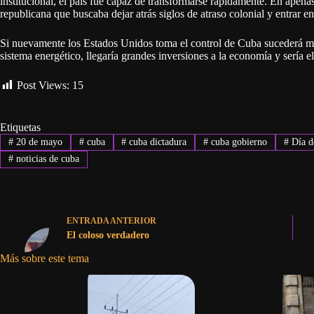
institucional, el país fue capaz de transformarse rápidamente. En apen
republicana que buscaba dejar atrás siglos de atraso colonial y entrar e
Si nuevamente los Estados Unidos toma el control de Cuba sucederá más 
sistema energético, llegaría grandes inversiones a la economía y sería
Post Views:
15
Etiquetas
#
20 de mayo
#
cuba
#
cuba dictadura
#
cuba gobierno
#
Día d
#
noticias de cuba
ENTRADA
ANTERIOR
El coloso verdadero
Más sobre este tema