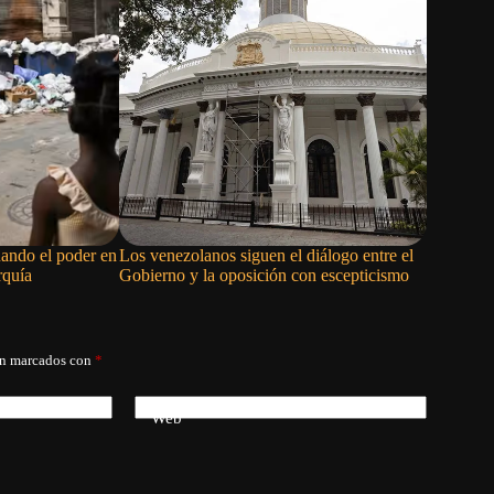
cuando el poder en
Los venezolanos siguen el diálogo entre el
He estado
rquía
Gobierno y la oposición con escepticismo
nuestro gr
án marcados con
*
Web