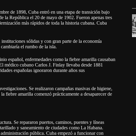
embre de 1898, Cuba entró en una etapa de transición bajo
 de la República el 20 de mayo de 1902. Fueron apenas tres
ernización más rápidos de toda la historia cubana. Cuba
 instituciones sólidas y con gran parte de la economía
cambiaría el rumbo de la isla.
minio español, enfermedades como la fiebre amarilla causaban
 El médico cubano Carlos J. Finlay llevaba desde 1881
oridades españolas ignoraron durante años sus
nvestigaciones. Se realizaron campañas masivas de higiene,
 la fiebre amarilla comenzó prácticamente a desaparecer de
tura. Se repararon puertos, caminos, puentes y líneas
cantarillado y saneamiento de ciudades como La Habana.
 y administración pública. Cuba empezó a funcionar con