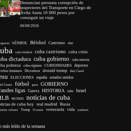
Denuncian presunta corrupción de
inspectores del Transporte en Ciego de
Ávila: hasta 10 000 pesos por
conseguir un viaje
06/08/2026
Béisbol
bÉISBOL
Castrismo
cine
agones
cuba
cuba castrismo
cuba crisis
cuba béisbol
cuba gobierno
uba dictadura
cuba miseria
uba pobreza
CURIOSIDADES
deportes
cuba régimen
donald trump
Dictadura
rechos humanos
díaz Canel
euu
españa
ELECCIONES
estados unidos
fútbol
GOBIERNO
del Castro
gaza
randes ligas
HISTORIA
Israel
Guerra
irán
noticias de cuba
MLB
MUNDO
ticias de cuba hoy
real madrid
Rusia
venezuela
vida
Trump
gimen cubano
Ucrania
yankees
o más leído de la semana