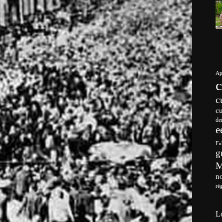
Ap
c
c
de
e
Fi
g
no
ré
L