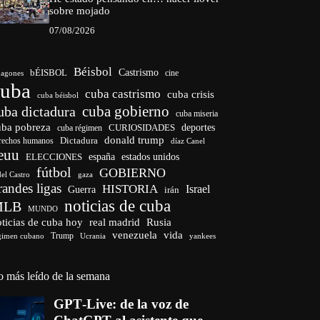
sobre mojado
07/08/2026
Béisbol
bÉISBOL
Castrismo
cine
agones
cuba
cuba castrismo
cuba crisis
cuba béisbol
cuba gobierno
uba dictadura
cuba miseria
uba pobreza
CURIOSIDADES
deportes
cuba régimen
donald trump
Dictadura
rechos humanos
díaz Canel
euu
españa
ELECCIONES
estados unidos
fútbol
GOBIERNO
del Castro
gaza
randes ligas
HISTORIA
Israel
Guerra
irán
noticias de cuba
MLB
MUNDO
ticias de cuba hoy
real madrid
Rusia
venezuela
vida
Trump
gimen cubano
Ucrania
yankees
o más leído de la semana