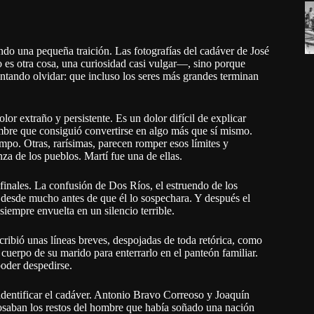
o una pequeña traición. Las fotografías del cadáver de José
es otra cosa, una curiosidad casi vulgar—, sino porque
entando olvidar: que incluso los seres más grandes terminan
r extraño y persistente. Es un dolor difícil de explicar
bre que consiguió convertirse en algo más que sí mismo.
mpo. Otras, rarísimas, parecen romper esos límites y
za de los pueblos. Martí fue una de ellas.
inales. La confusión de Dos Ríos, el estruendo de los
 desde mucho antes de que él lo sospechara. Y después el
siempre envuelta en un silencio terrible.
ribió unas líneas breves, despojadas de toda retórica, como
 cuerpo de su marido para enterrarlo en el panteón familiar.
oder despedirse.
identificar el cadáver. Antonio Bravo Correoso y Joaquín
posaban los restos del hombre que había soñado una nación