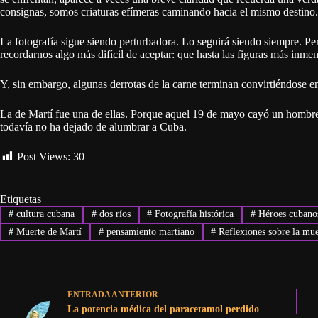
consignas, somos criaturas efímeras caminando hacia el mismo destino.
La fotografía sigue siendo perturbadora. Lo seguirá siendo siempre. Pe
recordarnos algo más difícil de aceptar: que hasta las figuras más inme
Y, sin embargo, algunas derrotas de la carne terminan convirtiéndose en 
La de Martí fue una de ellas. Porque aquel 19 de mayo cayó un hombre 
todavía no ha dejado de alumbrar a Cuba.
Post Views:
30
Etiquetas
#
cultura cubana
#
dos ríos
#
Fotografía histórica
#
Héroes cubano
#
Muerte de Martí
#
pensamiento martiano
#
Reflexiones sobre la mue
ENTRADA
ANTERIOR
La potencia médica del paracetamol perdido