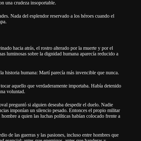
con una crudeza insoportable.
dades. Nada del esplendor reservado a los héroes cuando el
apa.
ado hacia atrás, el rostro alterado por la muerte y por el
nas luminosas sobre la dignidad humana aparecía reducido a
 la historia humana: Martí parecía más invencible que nunca.
 tocar aquello que verdaderamente importaba. Había detenido
una voluntad.
oval preguntó si alguien deseaba despedir el duelo. Nadie
ncias imponían un silencio pesado. Entonces el propio militar
l hombre a quien las luchas políticas habían colocado frente a
io de las guerras y las pasiones, incluso entre hombres que
ad esencial: antes que enemigos, antes que banderas y