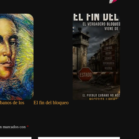
banos de los
El fin del bloqueo
La coloni
social y po
án marcados con
*