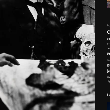
Ap
c
c
de
e
Fi
g
no
ré
L