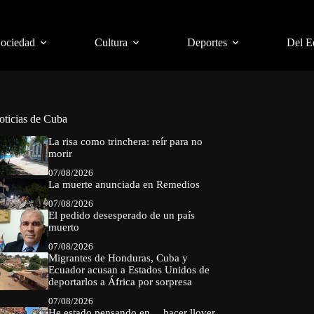
Sociedad
Cultura
Deportes
Del E
oticias de Cuba
La risa como trinchera: reír para no
morir
07/08/2026
La muerte anunciada en Remedios
07/08/2026
El pedido desesperado de un país
muerto
07/08/2026
Migrantes de Honduras, Cuba y
Ecuador acusan a Estados Unidos de
deportarlos a África por sorpresa
07/08/2026
He estado pensando en… hacer llover