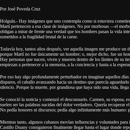
Por José Poveda Cruz
Holguín.- Hay imágenes que uno contempla como si estuviera cometiend
Martí pertenecen a esa clase de imágenes. No por morbosas —el morbo 
obligan a mirar de frente una verdad que los hombres pasan la vida int
sometidos a la fragilidad brutal de la carne.
Todavía hoy, tantos años después, ver aquella imagen me produce un dolo
porque Martí no fue únicamente un hombre; o, mejor dicho, fue un hom
Hay personas que nacen, viven y mueren dentro de los límites de su tie
empiezan a pertenecer a la memoria, a la conciencia y hasta a la esperan
Por eso hay algo profundamente perturbador en imaginar aquellos días f
disparos, el caballo avanzando hacia un destino que parecía aguardarlo
silencio. Porque la muerte, por grandiosa que haya sido una vida, llega 
Se conoció la noticia y comenzó el desconsuelo. Carmen, su esposa, esc
suelen ser las palabras nacidas del dolor verdadero. Quería recuperar el
No pedía honores ni discursos; pedía algo infinitamente más humano: p
Mientras tanto, algunos cubanos movían influencias y voluntades para 
Castillo Duany consiguieron finalmente llegar hasta el lugar donde re