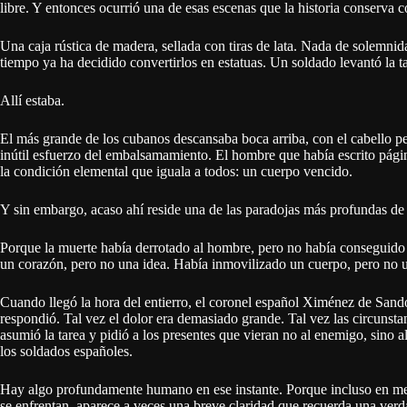
libre. Y entonces ocurrió una de esas escenas que la historia conserva 
Una caja rústica de madera, sellada con tiras de lata. Nada de solemni
tiempo ya ha decidido convertirlos en estatuas. Un soldado levantó la t
Allí estaba.
El más grande de los cubanos descansaba boca arriba, con el cabello pein
inútil esfuerzo del embalsamamiento. El hombre que había escrito pági
la condición elemental que iguala a todos: un cuerpo vencido.
Y sin embargo, acaso ahí reside una de las paradojas más profundas de
Porque la muerte había derrotado al hombre, pero no había conseguido
un corazón, pero no una idea. Había inmovilizado un cuerpo, pero no 
Cuando llegó la hora del entierro, el coronel español Ximénez de Sand
respondió. Tal vez el dolor era demasiado grande. Tal vez las circunsta
asumió la tarea y pidió a los presentes que vieran no al enemigo, sino a
los soldados españoles.
Hay algo profundamente humano en ese instante. Porque incluso en med
se enfrentan, aparece a veces una breve claridad que recuerda una verd