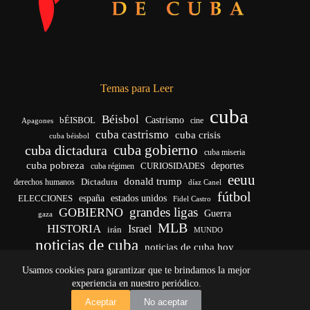
Temas para Leer
cuba
Béisbol
bÉISBOL
Castrismo
cine
Apagones
cuba castrismo
cuba crisis
cuba béisbol
cuba gobierno
cuba dictadura
cuba miseria
cuba pobreza
CURIOSIDADES
deportes
cuba régimen
eeuu
donald trump
Dictadura
derechos humanos
díaz Canel
fútbol
españa
ELECCIONES
estados unidos
Fidel Castro
grandes ligas
GOBIERNO
Guerra
gaza
MLB
HISTORIA
Israel
irán
MUNDO
noticias de cuba
noticias de cuba hoy
venezuela
real madrid
Rusia
Trump
régimen cubano
Ucrania
Usamos cookies para garantizar que te brindamos la mejor
vida
yankees
experiencia en nuestro periódico.
Copyright © 2026 - El Vigía de Cuba
Aceptar
No aceptar
Desarrollo, mantenimiento web y SEO por
Iván Calás
·