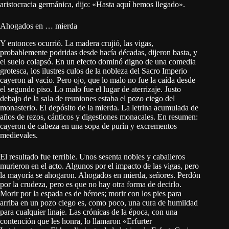
aristocracia germánica, dijo: «Hasta aquí hemos llegado».
Ahogados en … mierda
Y entonces ocurrió. La madera crujió, las vigas,
probablemente podridas desde hacía décadas, dijeron basta, y
el suelo colapsó. En un efecto dominó digno de una comedia
grotesca, los ilustres culos de la nobleza del Sacro Imperio
cayeron al vacío. Pero ojo, que lo malo no fue la caída desde
el segundo piso. Lo malo fue el lugar de aterrizaje. Justo
debajo de la sala de reuniones estaba el pozo ciego del
monasterio. El depósito de la mierda. La letrina acumulada de
años de rezos, cánticos y digestiones monacales. En resumen:
cayeron de cabeza en una sopa de purín y excrementos
medievales.
El resultado fue terrible. Unos sesenta nobles y caballeros
murieron en el acto. Algunos por el impacto de las vigas, pero
la mayoría se ahogaron. Ahogados en mierda, señores. Perdón
por la crudeza, pero es que no hay otra forma de decirlo.
Morir por la espada es de héroes; morir con los pies para
arriba en un pozo ciego es, como poco, una cura de humildad
para cualquier linaje. Las crónicas de la época, con una
contención que les honra, lo llamaron «Erfurter