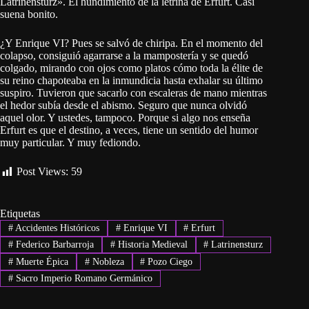
Latrinensturz». El hundimiento de la letrina de Erfurt. Casi
suena bonito.
¿Y Enrique VI? Pues se salvó de chiripa. En el momento del
colapso, consiguió agarrarse a la mampostería y se quedó
colgado, mirando con ojos como platos cómo toda la élite de
su reino chapoteaba en la inmundicia hasta exhalar su último
suspiro. Tuvieron que sacarlo con escaleras de mano mientras
el hedor subía desde el abismo. Seguro que nunca olvidó
aquel olor. Y ustedes, tampoco. Porque si algo nos enseña
Erfurt es que el destino, a veces, tiene un sentido del humor
muy particular. Y muy fediondo.
Post Views:
59
Etiquetas
#
Accidentes Históricos
#
Enrique VI
#
Erfurt
#
Federico Barbarroja
#
Historia Medieval
#
Latrinensturz
#
Muerte Épica
#
Nobleza
#
Pozo Ciego
#
Sacro Imperio Romano Germánico