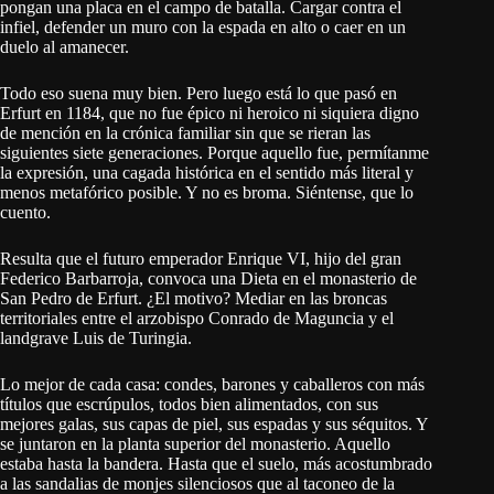
pongan una placa en el campo de batalla. Cargar contra el
infiel, defender un muro con la espada en alto o caer en un
duelo al amanecer.
Todo eso suena muy bien. Pero luego está lo que pasó en
Erfurt en 1184, que no fue épico ni heroico ni siquiera digno
de mención en la crónica familiar sin que se rieran las
siguientes siete generaciones. Porque aquello fue, permítanme
la expresión, una cagada histórica en el sentido más literal y
menos metafórico posible. Y no es broma. Siéntense, que lo
cuento.
Resulta que el futuro emperador Enrique VI, hijo del gran
Federico Barbarroja, convoca una Dieta en el monasterio de
San Pedro de Erfurt. ¿El motivo? Mediar en las broncas
territoriales entre el arzobispo Conrado de Maguncia y el
landgrave Luis de Turingia.
Lo mejor de cada casa: condes, barones y caballeros con más
títulos que escrúpulos, todos bien alimentados, con sus
mejores galas, sus capas de piel, sus espadas y sus séquitos. Y
se juntaron en la planta superior del monasterio. Aquello
estaba hasta la bandera. Hasta que el suelo, más acostumbrado
a las sandalias de monjes silenciosos que al taconeo de la