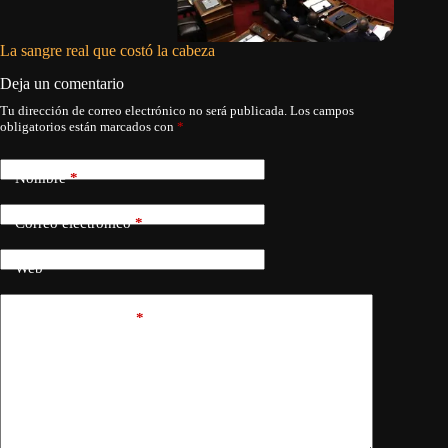
La sangre real que costó la cabeza
La yegua
Deja un comentario
Tu dirección de correo electrónico no será publicada.
Los campos
obligatorios están marcados con
*
Nombre
*
Correo electrónico
*
Web
Añadir comentario
*