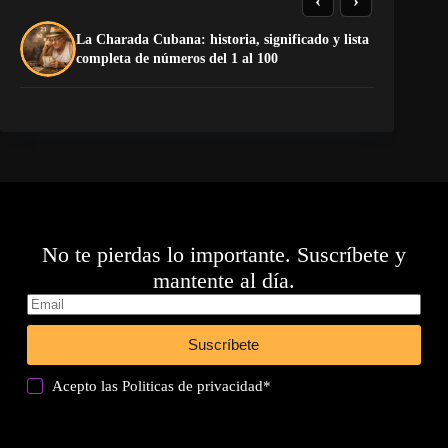
‹
›
La Charada Cubana: historia, significado y lista
El
completa de números del 1 al 100
de
No te pierdas lo importante. Suscríbete y
mantente al día.
Suscríbete
Acepto las
Politicas de privacidad
*