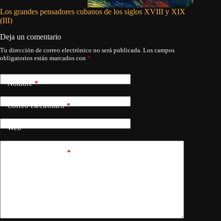
Los grandes pensadores cubanos de los siglos XVIII y XIX
El fin d
(III)
Deja un comentario
Tu dirección de correo electrónico no será publicada.
Los campos
obligatorios están marcados con
*
Nombre
*
Correo electrónico
*
Web
Añadir comentario
*