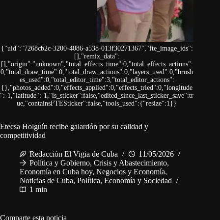
{"uid":"7268cb2c-3200-4086-a538-013f30271367","fte_image_ids":
[],"remix_data":
[],"origin":"unknown","total_effects_time":0,"total_effects_actions":
0,"total_draw_time":0,"total_draw_actions":0,"layers_used":0,"brush
es_used":0,"total_editor_time":3,"total_editor_actions":
{},"photos_added":0,"effects_applied":0,"effects_tried":0,"longitude
":-1,"latitude":-1,"is_sticker":false,"edited_since_last_sticker_save":tr
ue,"containsFTESticker":false,"tools_used":{"resize":1}}
Etecsa Holguín recibe galardón por su calidad y
competitividad
Redacción El Vigia de Cuba
11/05/2026
Política y Gobierno
,
Crisis y Abastecimiento
,
Economía en Cuba hoy
,
Negocios y Economía
,
Noticias de Cuba
,
Política, Economía y Sociedad
1 min
Comparte esta noticia