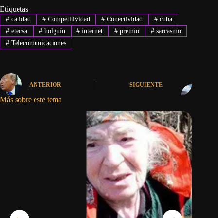
Etiquetas
#
calidad
#
Competitividad
#
Conectividad
#
cuba
#
etecsa
#
holguín
#
internet
#
premio
#
sarcasmo
#
Telecomunicaciones
ANTERIOR
SIGUIENTE
Más sobre este tema