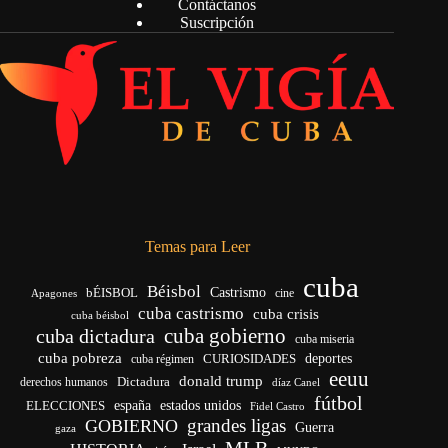
Contáctanos
Suscripción
Temas para Leer
cuba
Béisbol
bÉISBOL
Castrismo
cine
Apagones
cuba castrismo
cuba crisis
cuba béisbol
cuba gobierno
cuba dictadura
cuba miseria
cuba pobreza
deportes
cuba régimen
CURIOSIDADES
eeuu
donald trump
Dictadura
derechos humanos
díaz Canel
fútbol
ELECCIONES
españa
estados unidos
Fidel Castro
grandes ligas
GOBIERNO
Guerra
gaza