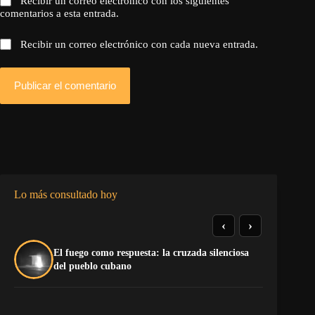
Recibir un correo electrónico con los siguientes
comentarios a esta entrada.
Recibir un correo electrónico con cada nueva entrada.
Publicar el comentario
Lo más consultado hoy
‹
›
El fuego como respuesta: la cruzada silenciosa
La
del pueblo cubano
co