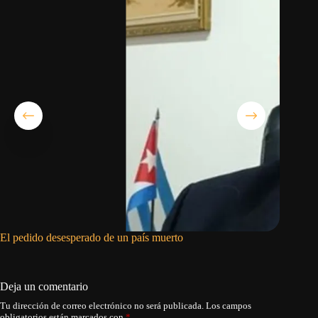
El pedido desesperado de un país muerto
EE.UU. s
aparato 
Armada
Deja un comentario
Tu dirección de correo electrónico no será publicada.
Los campos
obligatorios están marcados con
*