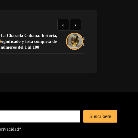
‹
›
La Charada Cubana: historia,
El anillo de Carvilio: el retra
significado y lista completa de
romano de Carvilio Gemello
números del 1 al 100
Suscríbete
 privacidad
*