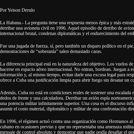
Por Yeison Derulo
La Habana.- La pregunta tiene una respuesta menos épica y más estrat
derribar una avioneta civil en 1996. Aquel episodio de derribo de avio
internacional brutal, condenas diplomáticas y el endurecimiento del e
Fue una jugada de fuerza, sí, pero también un disparo político en el p
demostraciones de “soberanía” salen demasiado caras.
La diferencia principal está en la naturaleza del objetivo. Los vuelos de
hacerse en espacio aéreo internacional. No entran, bordean. Juegan a ese
información y, al mismo tiempo, evitan darle una excusa legal para re
ofrece a Cuba una justificación limpia para abrir fuego sin desatar un 
Además, Cuba no está en condiciones reales de sostener una escalada m
dedos de frente y una calculadora. Derribar un avión espía norteamericano
una potencia militar infinitamente superior. Una cosa es el discurso in
asumir el costo material, diplomático y militar de una confrontación dir
En 1996, el régimen actuó contra una organización como Hermanos al 
cubano en ocasiones previas y que no representaba una amenaza militar 
mensaje de control absoluto y demostrar que nadie podía desafiar el per