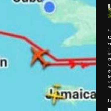
Ap
c
c
de
e
Fi
g
no
ré
L