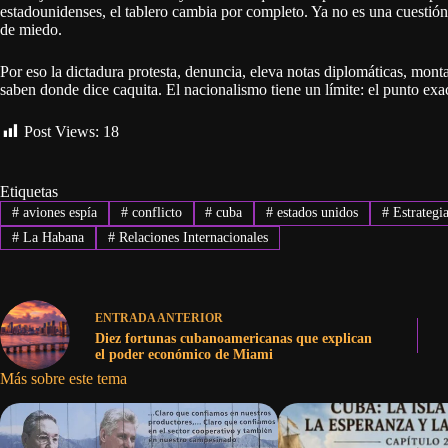
estadounidenses, el tablero cambia por completo. Ya no es una cuestión
de miedo.
Por eso la dictadura protesta, denuncia, eleva notas diplomáticas, monta e
saben donde dice caquita. El nacionalismo tiene un límite: el punto exa
Post Views:
18
Etiquetas
#
aviones espía
#
conflicto
#
cuba
#
estados unidos
#
Estrategia
#
La Habana
#
Relaciones Internacionales
ENTRADA
ANTERIOR
Diez fortunas cubanoamericanas que explican
el poder económico de Miami
Más sobre este tema