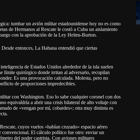
égica: tumbar un avión militar estadounidense hoy no es como
netas de Hermanos al Rescate le costó a Cuba un aislamiento
mbargo con la aprobación de la Ley Helms-Burton.
ie. Desde entonces, La Habana entendió que ciertas
 inteligencia de Estados Unidos alrededor de la isla suelen
 límite quirúrgico donde irritan al adversario, recopilan
sponder. Es una provocación calculada. Molesta, pero no
conflicto de proporciones impredecibles.
ilitar con Washington. Eso lo sabe cualquier coronel con dos
 equivaldría a abrir una crisis bilateral de alto voltaje con
flamado de «vengan por mí, cobardes»; otra muy distinta es
ecta.
Rescate, cuyos vuelos «habían cruzado» espacio aéreo
convencional. El cálculo político fue otro: enviar un
ímetro del poder castrista. Con aviones militares