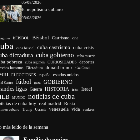
05/08/2026
El nepotismo cubano
05/08/2026
Béisbol
bÉISBOL
Castrismo
cine
agones
cuba
cuba castrismo
cuba crisis
cuba béisbol
cuba gobierno
uba dictadura
cuba miseria
uba pobreza
CURIOSIDADES
deportes
cuba régimen
donald trump
Dictadura
rechos humanos
díaz Canel
euu
españa
ELECCIONES
estados unidos
fútbol
GOBIERNO
del Castro
gaza
randes ligas
HISTORIA
Israel
Guerra
irán
noticias de cuba
MLB
MUNDO
ticias de cuba hoy
real madrid
Rusia
venezuela
vida
Trump
Ucrania
yankees
gimen cubano
o más leído de la semana