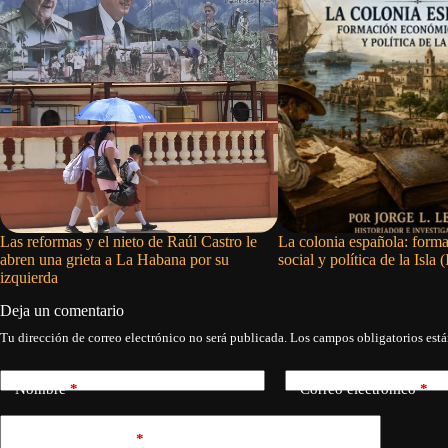
Las reformas y el nieto de Raúl Castro le
La colonia española: form
abren una grieta a La Habana por su
social y política de la Isla (
izquierda
Deja un comentario
Tu dirección de correo electrónico no será publicada.
Los campos obligatorios est
Nombre
*
Correo electrónico
*
Añadir comentario
*