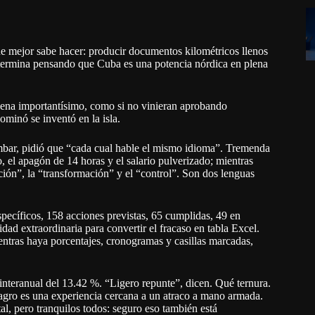
ue mejor sabe hacer: producir documentos kilométricos llenos
termina pensando que Cuba es una potencia nórdica en plena
ena importantísimo, como si no vinieran aprobando
ominó se inventó en la isla.
umbar, pidió que “cada cual hable el mismo idioma”. Tremenda
, el apagón de 14 horas y el salario pulverizado; mientras
ción”, la “transformación” y el “control”. Son dos lenguas
pecíficos, 158 acciones previstas, 65 cumplidas, 49 en
dad extraordinaria para convertir el fracaso en tabla Excel.
entras haya porcentajes, cronogramas y casillas marcadas,
interanual del 13.42 %. “Ligero repunte”, dicen. Qué ternura.
agro es una experiencia cercana a un atraco a mano armada.
l, pero tranquilos todos: seguro eso también está