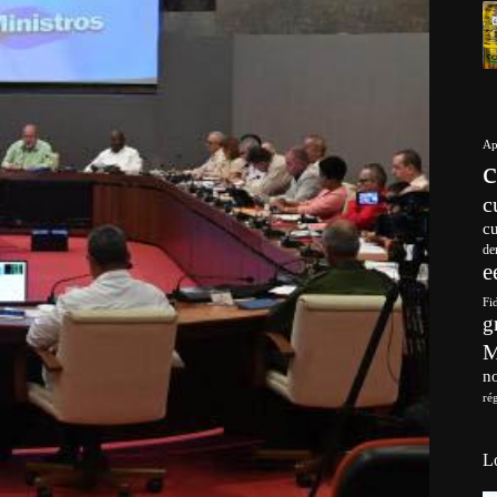
Ap
c
c
de
e
Fi
g
no
ré
L