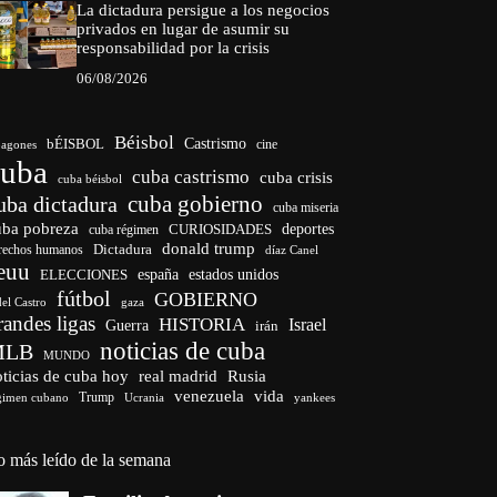
La dictadura persigue a los negocios
privados en lugar de asumir su
responsabilidad por la crisis
06/08/2026
Béisbol
bÉISBOL
Castrismo
cine
agones
cuba
cuba castrismo
cuba crisis
cuba béisbol
cuba gobierno
uba dictadura
cuba miseria
uba pobreza
CURIOSIDADES
deportes
cuba régimen
donald trump
Dictadura
rechos humanos
díaz Canel
euu
españa
ELECCIONES
estados unidos
fútbol
GOBIERNO
del Castro
gaza
randes ligas
HISTORIA
Israel
Guerra
irán
noticias de cuba
MLB
MUNDO
ticias de cuba hoy
real madrid
Rusia
venezuela
vida
Trump
gimen cubano
Ucrania
yankees
o más leído de la semana