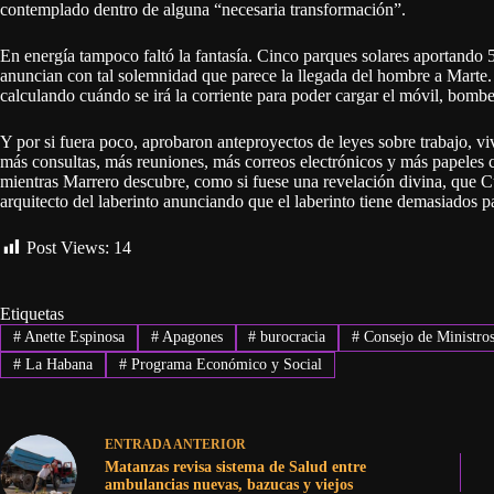
contemplado dentro de alguna “necesaria transformación”.
En energía tampoco faltó la fantasía. Cinco parques solares aportando
anuncian con tal solemnidad que parece la llegada del hombre a Marte.
calculando cuándo se irá la corriente para poder cargar el móvil, bomb
Y por si fuera poco, aprobaron anteproyectos de leyes sobre trabajo, vi
más consultas, más reuniones, más correos electrónicos y más papeles c
mientras Marrero descubre, como si fuese una revelación divina, que 
arquitecto del laberinto anunciando que el laberinto tiene demasiados pa
Post Views:
14
Etiquetas
#
Anette Espinosa
#
Apagones
#
burocracia
#
Consejo de Ministro
#
La Habana
#
Programa Económico y Social
ENTRADA
ANTERIOR
Matanzas revisa sistema de Salud entre
ambulancias nuevas, bazucas y viejos