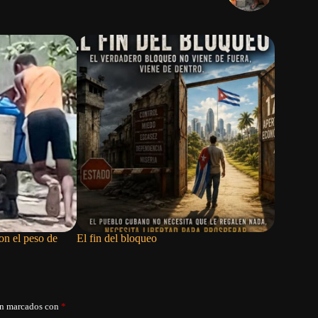
on el peso de
El fin del bloqueo
Las refor
abren una
izquierda
án marcados con
*